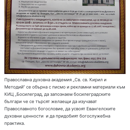
Православна духовна академия „Св. св. Кирил и
Методий“ се обърна с писмо и рекламни материали към
КИЦ „Босилеград, да запознаем босилеградските
българи че се търсят желаещи да изучават
Православното богословие, да усвоят Евангелските
духовни ценности и да придобият богослужебна
практика.