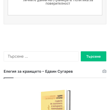
поверителност
Т
ъ
р
с
Елегия за краището – Едвин Сугарев
е
н
е
з
а
: