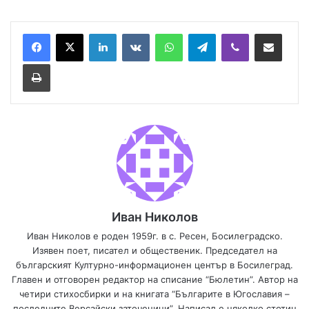
LinkedIn
VKontakte
WhatsApp
Telegram
Viber
Сподели през имейл
Принтирай
Иван Николов
Иван Николов е роден 1959г. в с. Ресен, Босилеградско.
Изявен поет, писател и общественик. Председател на
българският Културно-информационен център в Босилеград.
Главен и отговорен редактор на списание “Бюлетин”. Автор на
четири стихосбирки и на книгата “Българите в Югославия –
последните Версайски заточеници”. Написал е няколко стотин