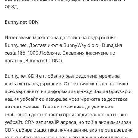
ОРЗД.
Bunny.net CDN
Използваме мрежата за доставка на съдържание
Bunny.net. Доставчикът е BunnyWay d.o.o., Dunajska
cesta 165, 1000 Любляна, Словения (наричана по-
нататък „Bunny.net CDN“).
Bunny.net CDN е глобално разпределена мрежа за
доставка на съдържание. От техническа гледна точка
прехвърлянето на информация между Вашия браузър и
нашия уебсайт се извършва чрез мрежата за доставка
на съдържание. Това ни позволява да увеличим
глобалната достъпност и производителност на нашия
уебсайт. CDN записва IP адреса, но той е анонимизиран.
CDN събира също така лични данни, ако те са въведени
от потребителя (напр. чрез изпращане на формуляр за