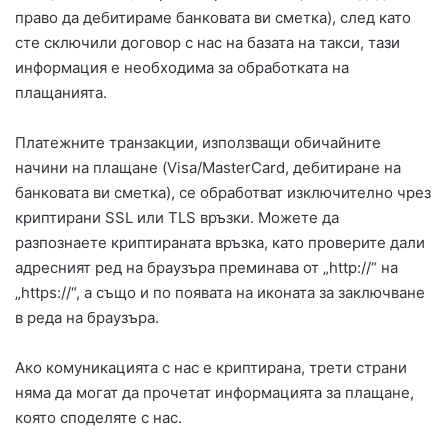
право да дебитираме банковата ви сметка), след като
сте сключили договор с нас на базата на такси, тази
информация е необходима за обработката на
плащанията.
Платежните транзакции, използващи обичайните
начини на плащане (Visa/MasterCard, дебитиране на
банковата ви сметка), се обработват изключително чрез
криптирани SSL или TLS връзки. Можете да
разпознаете криптираната връзка, като проверите дали
адресният ред на браузъра преминава от „http://“ на
„https://“, а също и по появата на иконата за заключване
в реда на браузъра.
Ако комуникацията с нас е криптирана, трети страни
няма да могат да прочетат информацията за плащане,
която споделяте с нас.