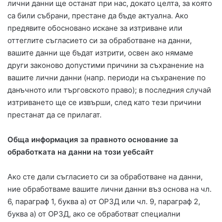
лични данни ще останат при нас, докато целта, за която
са били събрани, престане да бъде актуална. Ако
предявите обосновано искане за изтриване или
оттеглите съгласието си за обработване на данни,
вашите данни ще бъдат изтрити, освен ако нямаме
други законово допустими причини за съхранение на
вашите лични данни (напр. периоди на съхранение по
данъчното или търговското право); в последния случай
изтриването ще се извърши, след като тези причини
престанат да се прилагат.
Обща информация за правното основание за
обработката на данни на този уебсайт
Ако сте дали съгласието си за обработване на данни,
ние обработваме вашите лични данни въз основа на чл.
6, параграф 1, буква а) от ОРЗД или чл. 9, параграф 2,
буква а) от ОРЗД, ако се обработват специални