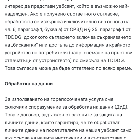
интерес да представи уебсайт, който е възможно най-
надежден. Ако е получено съответното съгласие,
обработката се извършва изключително въз основа на
чл. 6, параграф 1, буква а) от ОРЗД и § 25, параграф 1 от
TDDDG, доколкото съгласието включва съхраняването
на „бисквитки“ или достъпа до информация в крайното
устройство на потребителя (напр. снемане на пръстови
отпечатъци от устройството) по смисъла на TDDDG.
Това съгласие може да бъде оттеглено по всяко време.
Обработка на данни
За използването на горепосочената услуга сме
сключили споразумение за обработка на данни (ДУД).
Това е договор, задължен от законите за защита на
личните данни, който гарантира, че те обработват
личните данни на посетителите на нашия уебсайт само
въз основа на нашите инструкции и в съответствие с