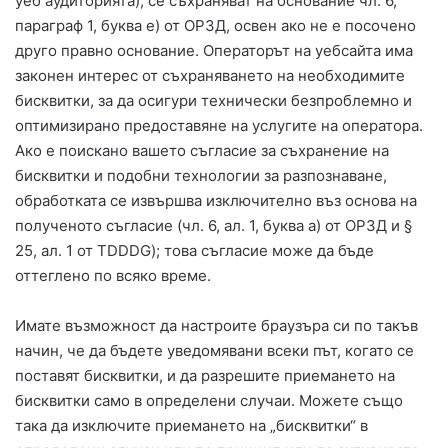
уеб аудиторията), се съхраняват на основание чл. 6,
параграф 1, буква е) от ОРЗД, освен ако не е посочено
друго правно основание. Операторът на уебсайта има
законен интерес от съхраняването на необходимите
бисквитки, за да осигури технически безпроблемно и
оптимизирано предоставяне на услугите на оператора.
Ако е поискано вашето съгласие за съхранение на
бисквитки и подобни технологии за разпознаване,
обработката се извършва изключително въз основа на
полученото съгласие (чл. 6, ал. 1, буква а) от ОРЗД и §
25, ал. 1 от TDDDG); това съгласие може да бъде
оттеглено по всяко време.
Имате възможност да настроите браузъра си по такъв
начин, че да бъдете уведомявани всеки път, когато се
поставят бисквитки, и да разрешите приемането на
бисквитки само в определени случаи. Можете също
така да изключите приемането на „бисквитки“ в