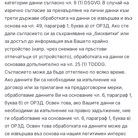
категории данни съгласно чл. 9 (1) DSGVO. В случай на
изрично съгласие за прехвърляне на лични данни към
трети държави обработката на данни се извършва и въз
основа на чл. 49, параграф 1, буква а) от ОРЗД. Ако сте
дали съгласието си за съхраняване на „бисквитки“ или
за достъп до информация във Вашето крайно
устройство (напр. чрез снемане на пръстови
отпечатъци от устройството), обработката на данни се
основава допълнително на чл. 25 (1) TDDDG.
Съгласието може да бъде оттеглено по всяко време.
Ако данните Ви са необходими за изпълнение на
договор или за прилагане на преддоговорни мерки,
обработваме данните Ви на основание чл. 6, параграф 1,
буква б) от ОРЗД. Освен това, ако Вашите данни са
необходими за изпълнение на правно задължение, ние
ги обработваме на основание чл. 6, параграф 1, буква в)
от ОРЗД. Освен това обработката на данните може да
се извършва въз основа на нашия легитимен интерес