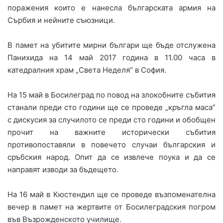
поражения които е нанесла българската армия на
Сърбия и нейните съюзници.
В памет на убитите мирни българи ще бъде отслужена
Панихида на 14 май 2017 година в 11.00 часа в
катедралния храм „Света Неделя” в София.
На 15 май в Босилеград по повод на злокобните събития
станали преди сто години ще се проведе „кръгла маса”
с дискусия за случилото се преди сто години и обобщен
прочит на важните исторически събития
противопоставяли в повечето случаи българския и
сръбския народ. Опит да се извлече поука и да се
направят изводи за бъдещето.
На 16 май в Кюстендил ще се проведе възпоменателна
вечер в памет на жертвите от Босилеградския погром
във Възрожденското училище.