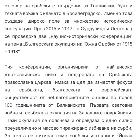
отговор на сръбските твърдения за Топлишкия бунт и
тяхната връзка с клането в Босилеградско. Именно това
създаде широко поле за множество исторически
спекулации. През 2015 и 2017г. в Сурдулица и Лесковац
се проведоха две „научно-исторически конференции“
на тема „Българската окупация на Южна Сърбия от 1915
– 1918“.
Тия конференции, организирани от най-високо
държавническо ниво и подкрепата на Сръбската
православна църква имаха за цел да изместят фокуса
на сръбската, българската и европейската
общественост от неблагоприятните оценки по повод
100 годишнината от Балканските, Първата световна
война и сръбската окупация на Западните покрайнини.
Тази окупация се обяснява и оправдава с едно силно
преувеличено и масово тиражирано избиване на сърби.
За целта се цитират само сръбски източници (Йован