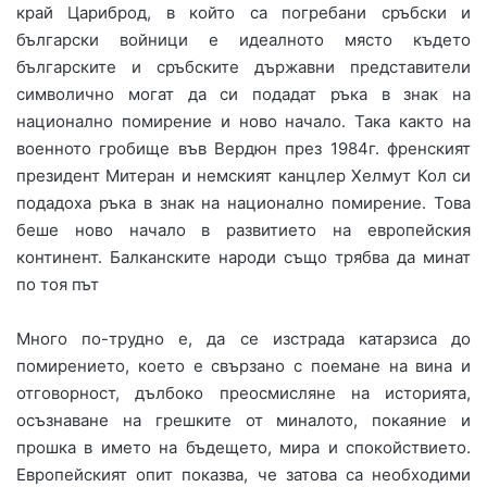
край Цариброд, в който са погребани сръбски и
български войници е идеалното място където
българските и сръбските държавни представители
символично могат да си подадат ръка в знак на
национално помирение и ново начало. Така както на
военното гробище във Вердюн през 1984г. френският
президент Митеран и немският канцлер Хелмут Кол си
подадоха ръка в знак на национално помирение. Това
беше ново начало в развитието на европейския
континент. Балканските народи също трябва да минат
по тоя път
Много по-трудно е, да се изстрада катарзиса до
помирението, което е свързано с поемане на вина и
отговорност, дълбоко преосмисляне на историята,
осъзнаване на грешките от миналото, покаяние и
прошка в името на бъдещето, мира и спокойствието.
Европейският опит показва, че затова са необходими