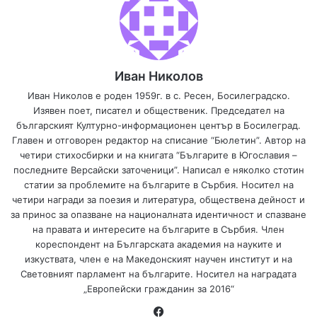
Иван Николов
Иван Николов е роден 1959г. в с. Ресен, Босилеградско.
Изявен поет, писател и общественик. Председател на
българският Културно-информационен център в Босилеград.
Главен и отговорен редактор на списание “Бюлетин”. Автор на
четири стихосбирки и на книгата “Българите в Югославия –
последните Версайски заточеници”. Написал е няколко стотин
статии за проблемите на българите в Сърбия. Носител на
четири награди за поезия и литература, обществена дейност и
за принос за опазване на националната идентичност и спазване
на правата и интересите на българите в Сърбия. Член
кореспондент на Българската академия на науките и
изкуствата, член е на Македонският научен институт и на
Световният парламент на българите. Носител на наградата
„Европейски гражданин за 2016“
Fa