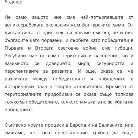
бъдеще.
Не само защото ние сме най-потърпевшите от
великосръбската експанзия към българските земи. От
дистанцията от един век, си даваме сметка, че и ние
българите като поразени, и сърбите като победители в
Първата и Втората световна война, сме губещи.
Загубили сме не само територии и население, но и
взаимното си доверието, мира, сигурността и
перспективите за развитие. И още, оказа се, че
разликата между победителите и победените в
исторически план е твърде относителна. Бремето от
териториалните придобивки се оказа също толкова
тежко за победителите, колкото и мъката по загубата на
победените.
Съгласно новите процеси в Европа и на Балканите, ние
смятаме, че това престъпление трябва да бъде