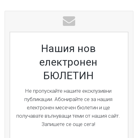
ce
bo
ok
Нашия нов
електронен
БЮЛЕТИН
Не пропускайте нашите ексклузивни
публикации. Абонирайте се за нашия
електронен месечен бюлетин и ще
получавате вълнуващи теми от нашия сайт.
Запишете се още сега!