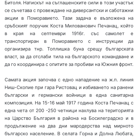
Битоля. Натискът на съглашенските сили в този участък
се съчетава с провеждане на диверсантски и саботажни
акции в Поморавието. Тази задача е възложена на
сръбският поручик Коста Милованович Печанац, който
в края на септември 1916г. със самолет е
транспортиран в Поморавието с инструкции да
организира тнр. Топлишка буна срещу българската
власт, за да отслаби тила на българското командване и
да го координира с опитите за пробиви на Южния фронт.
Самата акция започва с едно нападение на ж.п. линия
Ниш-Скопие при гара Ристовац и избиването на ранени
български и германски войници в една санитарна
композиция. На 15-16 май 1917 година Коста Печанац с
една чета от 200 -250 четници нахлува на територията
на Царство България в района на Босилеградско и в
продължение на два дни мародерства над мирното
българско население. В селата Горна и Долна Любата,