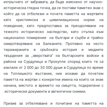
изтръгнато от забравата, да бъде изяснено от научно-
историческа гледна точка, да се постави паметен знак с
който да се отбележи и почете паметта на жертвите
като християнска и цивилизационна норма на
поведение, като предпоставка за преодоляване на
тежкото историческо наследство, като стъпка към
национално помирение на българи и сърби и трайно
омиротворяване на Балканите. Противно на често
тиражираните в сръбската история и медиите
твърдения за „зверствата“ на българските войски в
района на Сурдулица и Прокупле според които те са
изклали от 2 000 до 30 000 души в Сурдулица по време
на Топлишкото въстание, ние искаме да почетем
паметта на жертви с конкретни имена на които се знае
начина, мястото и времето на смъртта, подкрепени с
исторически документи и автентични снимки.
Призив за отбелязване и почитане на паметта на