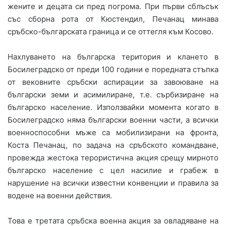
жените и децата си пред погрома. При първи сблъсък
със сборна рота от Кюстендил, Печанац минава
сръбско-българската граница и се оттегля към Косово.
Нахлуването на българска територия и клането в
Босилеградско от преди 100 години е поредната стъпка
от вековните сръбски аспирации за завоюване на
български земи и асимилиране, т.е. сърбизиране на
българско население. Използвайки момента когато в
Босилеградско няма български военни части, а всички
военноспособни мъже са мобилизирани на фронта,
Коста Печанац, по задача на сръбското командване,
провежда жестока терористична акция срещу мирното
българско население с цел насилие и грабеж в
нарушение на всички известни конвенции и правила за
водене на военни действия.
Това е третата сръбска военна акция за овладяване на