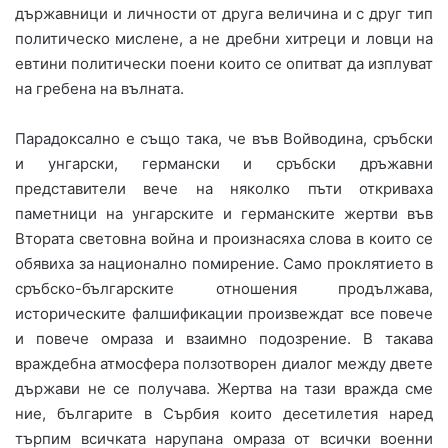
държавници и личности от друга величина и с друг тип
политическо мислене, а не дребни хитреци и ловци на
евтини политически поени които се опитват да изплуват
на гребена на вълната.
Парадоксално е също така, че във Войводина, сръбски
и унгарски, германски и сръбски дръжавни
представители вече на няколко пъти откриваха
паметници на унгарските и германските жертви във
Втората световна война и произнасяха слова в които се
обявиха за национално помирение. Само проклятието в
сръбско-българските отношения продължава,
историческите фалшификации произвеждат все повече
и повече омраза и взаимно подозрение. В такава
враждебна атмосфера ползотворен диалог между двете
държави не се получава. Жертва на тази вражда сме
ние, българите в Сърбия които десетилетия наред
търпим всичката нарупана омраза от всички военни