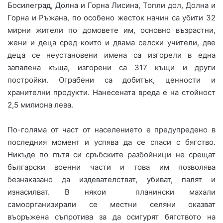
Босилеград, Долна и Горна Лисина, Топли дол, Долна и
Горна и Ръжана, по особено жесток начин са убити 32
мирни жители по домовете им, основно възрастни,
жени и деца сред които и двама селски учители, две
деца се неустановени имена са изгорели в една
запалена къща, изгорени са 317 къщи и други
постройки. Ограбени са добитък, ценности и
хранителни продукти. Нанесената вреда е на стойност
2,5 милиона лева.
По-голяма от част от населението е предупредено в
последния момент и успява да се спаси с бягство.
Никъде по пътя си сръбските разбойници не срещат
български военни части и това им позволява
безнаказано да издевателстват, убиват, палят и
изнасилват. В някои планински махали
самоорганизирали се местни селяни оказват
въоръжена съпротива за да осигурят бягството на