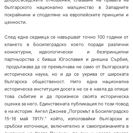
българското национално малцинство в Западните
покрайнини и споделяне на европейските принципи и
ценности.
След една седмица се навършват точно 100 години от
клането в Босилеградско което поради различни
конюктурни, идеологически и безпринципни
партньорства с бивша Югославия и днешна Сърбия,
продължава да се премълчава не само от българската
историческа наука, но и да се укрива от широката
българска общественост. Нито една национална
историческа институция досега не се е наела да опише
това събитие и да произнесе своята историческа
оценка за него. Единствената публикация по този повод
е на историк Ангел Джонев „Погромът в Босилеградско
15-16 май 1917г.“ който, използвайки български и
сръбски източници, включително и самопризнанията в