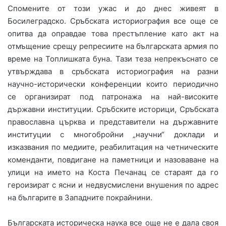
Спомените от този ужас и до днес живеят в
Босилеградско. Сръбската историография все още се
опитва да оправдае това престъпление като акт на
отмъщение срещу репресиите на българската армия по
време на Топлишката буна. Тази теза непрекъснато се
утвърждава в сръбската историография на разни
научно-исторически конференции които периодично
се организират под патронажа на най-високите
държавни институции. Сръбските историци, Сръбската
православна църква и представители на държавните
институции с многобройни „научни“ доклади и
изказвания по медиите, реабилитация на четническите
коменданти, повдигане на паметници и назоваване на
улици на името на Коста Печанац се стараят да го
героизират с ясни и недвусмислени внушения по адрес
на българите в Западните покрайнини.
Българската историческа наука все още не е дала своя