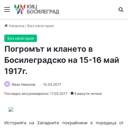
Меню
Т
Начална
/
Без категория
Без категория
Погромът и клането в
Босилеградско на 15-16 май
1917г.
Иван Николов
10.05.2017
Последно актуализиратно: 17.05.2017
9 минути четене
Историята на Западните покрайнини е поредица от