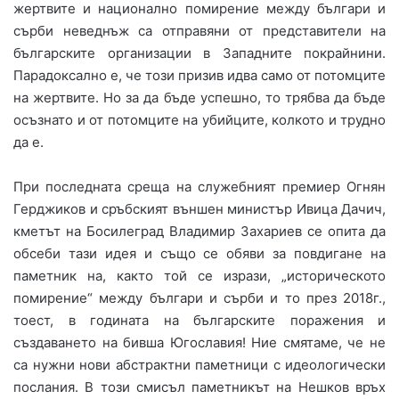
жертвите и национално помирение между българи и
сърби неведнъж са отправяни от представители на
българските организации в Западните покрайнини.
Парадоксално е, че този призив идва само от потомците
на жертвите. Но за да бъде успешно, то трябва да бъде
осъзнато и от потомците на убийците, колкото и трудно
да е.
При последната среща на служебният премиер Огнян
Герджиков и сръбският външен министър Ивица Дачич,
кметът на Босилеград Владимир Захариев се опита да
обсеби тази идея и също се обяви за повдигане на
паметник на, както той се изрази, „историческото
помирение“ между българи и сърби и то през 2018г.,
тоест, в годината на българските поражения и
създаването на бивша Югославия! Ние смятаме, че не
са нужни нови абстрактни паметници с идеологически
послания. В този смисъл паметникът на Нешков връх