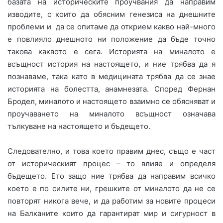
базата на историческите проучвания да направим
изводите, с които да обясним генезиса на днешните
проблеми и да се опитаме да открием какво най-много
е повлияло днешното ни положение да бъде точно
такова каквото е сега. Историята на миналото е
всъщност история на настоящето, и ниe трябва да я
познаваме, така като в медицината трябва да се знае
историята на болестта, анамнезата. Според Фернан
Бродел, миналото и настоящето взаимно се обясняват и
проучаването на миналото всъщност означава
тълкуване на настоящето и бъдещето.
Следователно, и това което правим днес, също е част
от историческият процес – то влияе и определя
бъдещето. Ето защо ние трябва да направим всичко
което е по силите ни, грешките от миналото да не се
повторят никога вече, и да работим за новите процеси
на Балканите които да гарантират мир и сигурност в