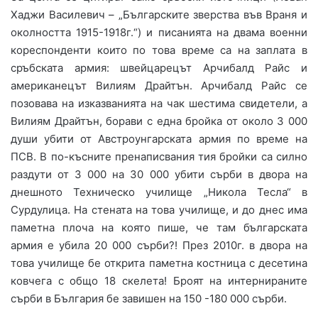
Хаджи Василевич – „Българските зверства във Враня и
околността 1915-1918г.“) и писанията на двама военни
кореспонденти които по това време са на заплата в
сръбската армия: швейцарецът Арчибалд Райс и
американецът Вилиям Драйтън. Арчибалд Райс се
позовава на изказванията на чак шестима свидетели, а
Вилиям Драйтън, борави с една бройка от около 3 000
души убити от Австроунгарската армия по време на
ПСВ. В по-късните пренаписвания тия бройки са силно
раздути от 3 000 на 30 000 убити сърби в двора на
днешното Техническо училище „Никола Тесла“ в
Сурдулица. На стената на това училище, и до днес има
паметна плоча на която пише, че там българската
армия е убила 20 000 сърби?! През 2010г. в двора на
това училище бе открита паметна костница с десетина
ковчега с общо 18 скелета! Броят на интернираните
сърби в България бе завишен на 150 -180 000 сърби.