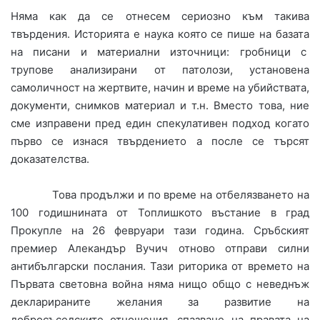
Няма как да се отнесем сериозно към такива
твърдения. Историята е наука която се пише на базата
на писани и материални източници: гробници с
трупове анализирани от патолози, установена
самоличност на жертвите, начин и време на убийствата,
документи, снимков материал и т.н. Вместо това, ние
сме изправени пред един спекулативен подход когато
първо се изнася твърдението а после се търсят
доказателства.
Това продължи и по време на отбелязването на
100 годишнината от Топлишкото въстание в град
Прокупле на 26 февруари тази година. Сръбският
премиер Алекандър Вучич отново отправи силни
антибългарски послания. Тази риторика от времето на
Първата световна война няма нищо общо с неведнъж
декларираните желания за развитие на
добросъседските отношения, спазване на правата на