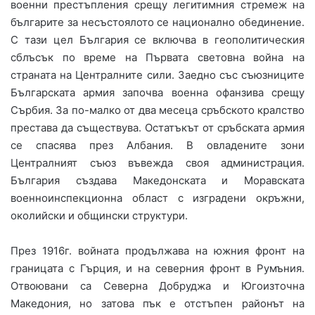
военни престъпления срещу легитимния стремеж на
българите за несъстоялото се национално обединение.
С тази цел България се включва в геополитическия
сблъсък по време на Първата световна война на
страната на Централните сили. Заедно със съюзниците
Българската армия започва военна офанзива срещу
Сърбия. За по-малко от два месеца сръбското кралство
престава да съществува. Остатъкът от сръбската армия
се спасява през Албания. В овладените зони
Централният съюз въвежда своя администрация.
България създава Македонската и Моравската
военноинспекционна област с изградени окръжни,
околийски и общински структури.
През 1916г. войната продължава на южния фронт на
границата с Гърция, и на северния фронт в Румъния.
Отвоювани са Северна Добруджа и Югоизточна
Македония, но затова пък е отстъпен районът на