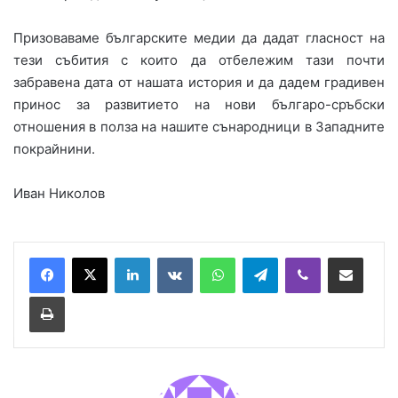
Призоваваме българските медии да дадат гласност на
тези събития с които да отбележим тази почти
забравена дата от нашата история и да дадем градивен
принос за развитието на нови българо-сръбски
отношения в полза на нашите сънародници в Западните
покрайнини.
Иван Николов
LinkedIn
VKontakte
WhatsApp
Telegram
Viber
Сподели през имейл
Принтирай