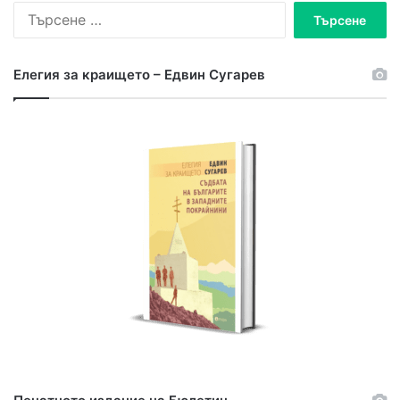
Т
ъ
р
с
Елегия за краището – Едвин Сугарев
е
н
е
з
а
: