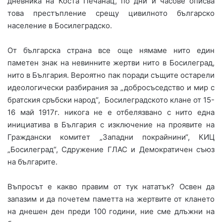
дневника на Коста Печанац, по дни и часове описва
това престъпление срещу цивилното българско
население в Босилеградско.
От българска страна все още нямаме нито един
паметен знак на невинните жертви нито в Босилеград,
нито в България. Вероятно пак поради същите остарели
идеологически разбирания за „добросъседство и мир с
братския сръбски народ“, Босилеградското клане от 15-
16 май 1917г. никога не е отбелязвано с нито една
инициатива в България с изключение на проявите на
Граждански комитет „Западни покрайнини“, КИЦ
„Босилеград“, Сдружение ГЛАС и Демократичен съюз
на българите.
Въпросът е какво правим от тук нататък? Освен да
запазим и да почетем паметта на жертвите от клането
на днешен ден преди 100 години, ние сме длъжни на