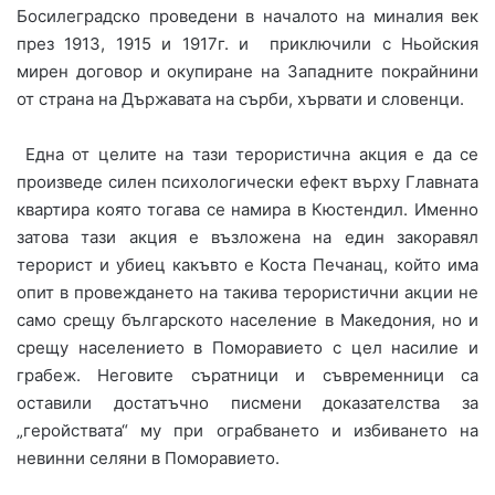
Босилеградско проведени в началото на миналия век
през 1913, 1915 и 1917г. и приключили с Ньойския
мирен договор и окупиране на Западните покрайнини
от страна на Държавата на сърби, хървати и словенци.
Една от целите на тази терористична акция е да се
произведе силен психологически ефект върху Главната
квартира която тогава се намира в Кюстендил. Именно
затова тази акция е възложена на един закоравял
терорист и убиец какъвто е Коста Печанац, който има
опит в провеждането на такива терористични акции не
само срещу българското население в Македония, но и
срещу населението в Поморавието с цел насилие и
грабеж. Неговите съратници и съвременници са
оставили достатъчно писмени доказателства за
„геройствата“ му при ограбването и избиването на
невинни селяни в Поморавието.