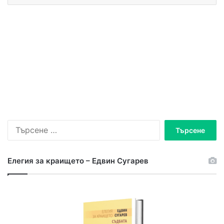
Елегия за краището – Едвин Сугарев