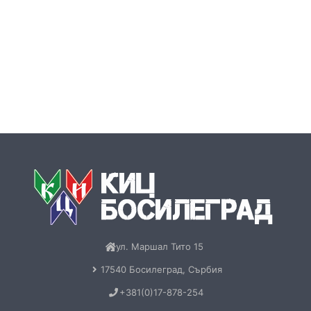
+381(0)17-878-254
kicbos@gmail.com
Пон-Пет: 09:00-17:00
Обща информация
За нас
Контакт
Бюлетин
Книги
Меморандум
Нашия нов електронен БЮЛЕТИН