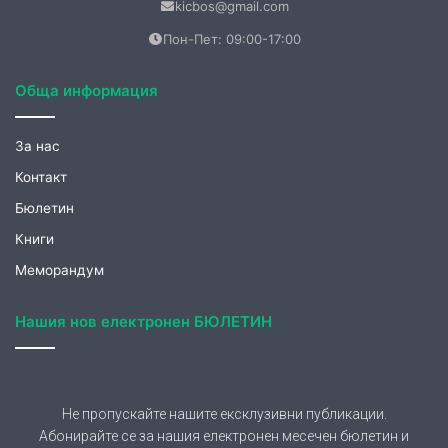
Не пропускайте нашите ексклузивни публикации.
Абонирайте се за нашия електронен месечен бюлетин и
ще получавате вълнуващи теми от нашия сайт.
Запишете се още сега!
АБОНИРАНЕ
Съгласявам се предоставените от мен лични
данни да се обработват за целите на абонамент и
се запознах със защита на личните данни на
страницата:
Политика за поверителност