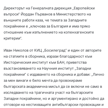
Директорът на Генералната дирекция „Европейски
въпроси“ Йордан Първанов в Министерството на
външните работи каза, че темата за Западните
покрайнини е „ключова за България и има пряко
отношение към изпълнението на копенхагенските
критерии“.
Иван Николов от КИЦ „Босилеград“ и един от авторите
на статиите в сборника, изрази благодарност към
Иисторическия институт към БАН, приветства
възстановяването на Научния институт „Западни
покрайнини“ с издаването на сборника и добави: „Лично
за мен винаги е било мечта да провокираме
българската академична мисъл да се включи не само в
изследването на трагичната участ на българските
Западни покрайнини, но и аргументирано и достойно да
отговори на нестихващите антибългарски провокации и