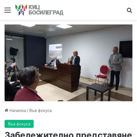
Начална
/
Във фокуса
Във фокуса
Забележително представяне