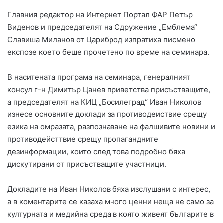
Главния редактор на Интернет Портал ФАР Петър
Виденов и председателят на Сдружение „Емблема“
Славиша Миланов от Цариброд изпратиха писмено
експозе което беше прочетено по време на семинара.
В наситената програма на семинара, генералният
консул г-н Димитър Цанев приветства присъстващите,
а председателят на КИЦ „Босилеград“ Иван Николов
изнесе основните доклади за противодействие срещу
езика на омразата, разпознаване на фалшивите новини и
противодейсттвие срещу пропагандните
дезинформации, които след това подробно бяха
дискутирани от присъстващите участници.
Докладите на Иван Николов бяха изслушани с интерес,
а в коментарите се казаха много ценни неща не само за
културната и медийна среда в която живеят българите в