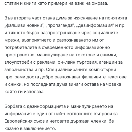
статии и книги като примери на език на омраза.
Във втората част стана дума за изясняване на понятията
„фалшиви новини“, „пропаганда“, „дезинформация“ и пр.
и тяхното бързо разпространяване чрез социалните
мрежи, възприятието и разпознаването им от
потребителите в съвременното информационно
пространство, манипулиране на текстове и снимки,
злоупотреби с реклами, он-лайн търговия, агенции за
запознанства и пр. Специализираните компютърни
програми доста добре разпознават фалшивите текстове
и снмки, но последната дума винаги остава на човека
който ги използва.
Борбата с дезинформацията и манипулирането на
информация е един от най-неотложните въпроси за
Европейския съюз и неговите държави членки, бе
казано в заключението.