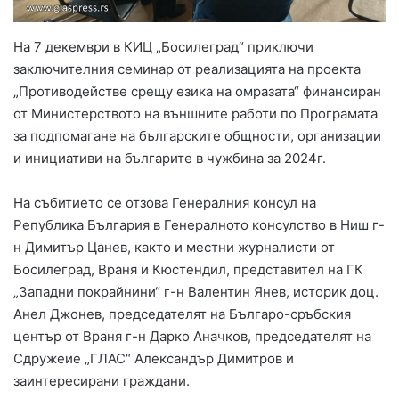
На 7 декември в КИЦ „Босилеград“ приключи
заключителния семинар от реализацията на проекта
„Противодействе срещу езика на омразата“ финансиран
от Министерството на външните работи по Програмата
за подпомагане на българските общности, организации
и инициативи на българите в чужбина за 2024г.
На събитието се отзова Генералния консул на
Република България в Генералното консулство в Ниш г-
н Димитър Цанев, както и местни журналисти от
Босилеград, Враня и Кюстендил, представител на ГК
„Западни покрайнини“ г-н Валентин Янев, историк доц.
Анел Джонев, председателят на Българо-сръбския
център от Враня г-н Дарко Аначков, председателят на
Сдружеие „ГЛАС“ Александър Димитров и
заинтересирани граждани.