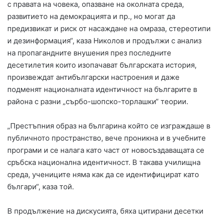
с правата на човека, опазване на околната среда,
развитието на демокрацията и пр., но могат да
предизвикат и риск от насаждане на омраза, стереотипи
и дезинформация“, каза Николов и продължи с анализ
на пропагандните внушения през последните
десетилетия които изопачават българската история,
произвеждат антибългарски настроения и даже
подменят националната идентичност на българите в
района с разни „сърбо-шопско-торлашки“ теории.
„Престъпния образ на българина който се изграждаше в
публичното пространство, вече проникна и в учебните
програми и се налага като част от новосъздаващата се
сръбска национална идентичност. В такава училищна
среда, учениците няма как да се идентифицират като
българи“, каза той.
В продължение на дискусията, бяха цитирани десетки