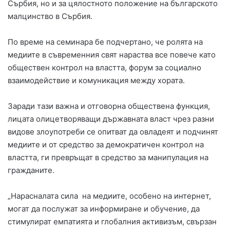
Сърбия, но и за цялостното положение на българското
малцинство в Сърбия.
По време на семинара бе подчертано, че ролята на
медиите в съвременния свят нараства все повече като
обществен контрол на властта, форум за социално
взаимодействие и комуникация между хората.
Заради тази важна и отговорна обществена функция,
лицата олицетворяващи държавната власт чрез разни
видове злоупотреби се опитват да овладеят и подчинят
медиите и от средство за демократичен контрол на
властта, ги превръщат в средство за манипулация на
гражданите.
„Нарасналата сила на медиите, особено на интернет,
могат да послужат за информиране и обучение, да
стимулират емпатията и глобалния активизъм, свързан