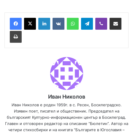
LinkedIn
VKontakte
WhatsApp
Telegram
Viber
Сподели през имей
Принтирай
Иван Николов
Иван Николов е роден 1959г. в с. Ресен, Босилеградско.
Изявен поет, писател и общественик. Председател на
българският Културно-информационен център в Босилеград.
Главен и отговорен редактор на списание “Бюлетин”. Автор на
четири стихосбирки и на книгата “Българите в Югославия –