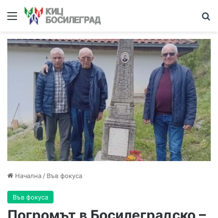
Начална
/
Във фокуса
Във фокуса
Погромът в Босилеградско –