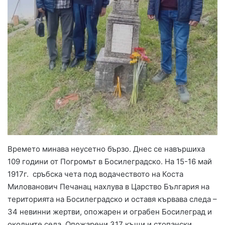
Времето минава неусетно бързо. Днес се навършиха
109 години от Погромът в Босилеградско. На 15-16 май
1917г. сръбска чета под водачеството на Коста
Милованович Печанац нахлува в Царство България на
територията на Босилеградско и оставя кървава следа –
34 невинни жертви, опожарен и ограбен Босилеград и
околните села. Опожарени 317 къщи и стопански