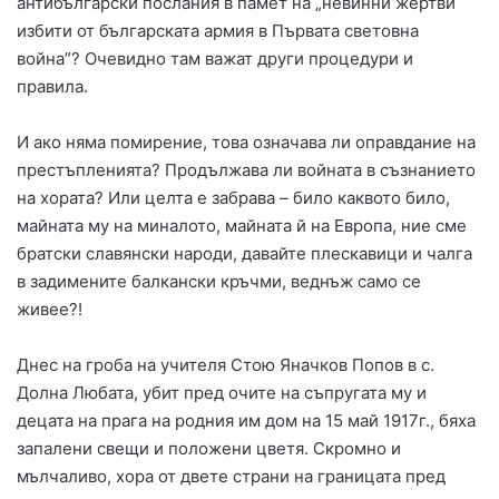
антибългарски послания в памет на „невинни жертви
избити от българската армия в Първата световна
война”? Очевидно там важат други процедури и
правила.
И ако няма помирение, това означава ли оправдание на
престъпленията? Продължава ли войната в съзнанието
на хората? Или целта е забрава – било каквото било,
майната му на миналото, майната й на Европа, ние сме
братски славянски народи, давайте плескавици и чалга
в задимените балкански кръчми, веднъж само се
живее?!
Днес на гроба на учителя Стою Яначков Попов в с.
Долна Любата, убит пред очите на съпругата му и
децата на прага на родния им дом на 15 май 1917г., бяха
запалени свещи и положени цветя. Скромно и
мълчаливо, хора от двете страни на границата пред