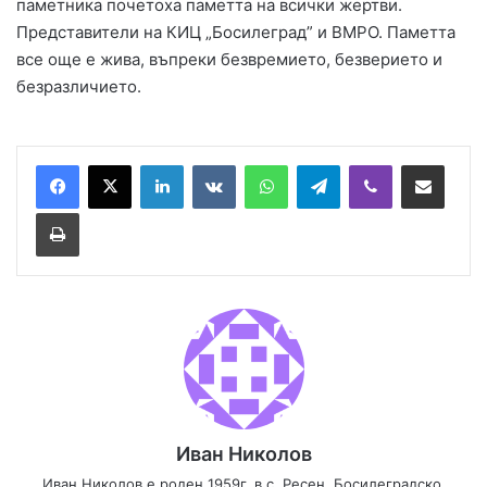
паметника почетоха паметта на всички жертви.
Представители на КИЦ „Босилеград” и ВМРО. Паметта
все още е жива, въпреки безвремието, безверието и
безразличието.
Иван Николов
Иван Николов е роден 1959г. в с. Ресен, Босилеградско.