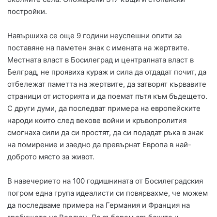
постройки.
Навършиха се още 9 години неуспешни опити за
поставяне на паметен знак с имената на жертвите.
Местната власт в Босилеград и централната власт в
Белград, не проявиха кураж и сила да отдадат почит, да
отбележат паметта на жертвите, да затворят кървавите
страници от историята и да поемат пътя към бъдещето.
С други думи, да последват примера на европейските
народи които след векове войни и кръвопролития
смогнаха сили да си простят, да си подадат ръка в знак
на помирение и заедно да превърнат Европа в най-
доброто място за живот.
В навечерието на 100 годишнината от Босилеградския
погром една група идеалисти си повярвахме, че можем
да последваме примера на Германия и Франция на