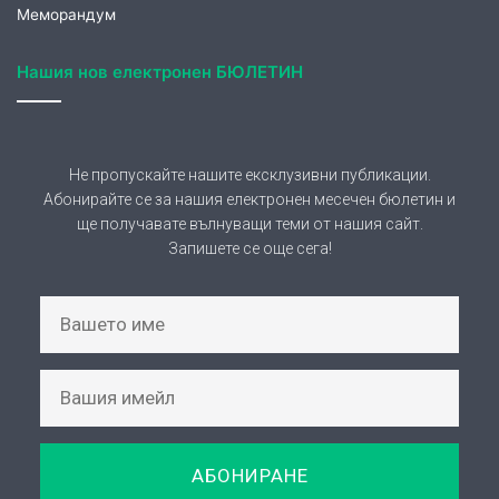
Не пропускайте нашите ексклузивни публикации.
Абонирайте се за нашия електронен месечен бюлетин и
ще получавате вълнуващи теми от нашия сайт.
Запишете се още сега!
АБОНИРАНЕ
Съгласявам се предоставените от мен лични
данни да се обработват за целите на абонамент и
се запознах със защита на личните данни на
страницата:
Политика за поверителност