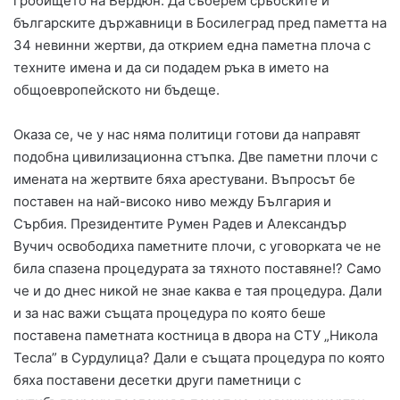
гробището на Вердюн. Да съберем сръбските и
българските държавници в Босилеград пред паметта на
34 невинни жертви, да открием една паметна плоча с
техните имена и да си подадем ръка в името на
общоевропейското ни бъдеще.
Оказа се, че у нас няма политици готови да направят
подобна цивилизационна стъпка. Две паметни плочи с
имената на жертвите бяха арестувани. Въпросът бе
поставен на най-високо ниво между България и
Сърбия. Президентите Румен Радев и Александър
Вучич освободиха паметните плочи, с уговорката че не
била спазена процедурата за тяхното поставяне!? Само
че и до днес никой не знае каква е тая процедура. Дали
и за нас важи същата процедура по която беше
поставена паметната костница в двора на СТУ „Никола
Тесла” в Сурдулица? Дали е същата процедура по която
бяха поставени десетки други паметници с