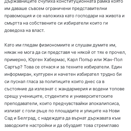
Държавниците счупиха конституционната рамка която
им даваше съвсем ограничени представителни
правомощия и се наложиха като господари на живота и
смъртта на собствените си избиратели които ги
доведоха на власт.
Като им гледам физиономиите и слушам думите им,
някак не мога да си представя че някой от тях е прочел,
примерно, Юрген Хабермас, Карл Попър или Жан-Пол
Сартър? Това се отнася и за техните избиратели. Един
информиран, културен и начетен избирател трудно би
си пуснал гласа за политиците които днес са в
състояние да излезнат с жандармерия и водени топове
срещу учениците, студентите и университетските
преподаватели, които предчувствайки апокалипсиса,
излизат с голи ръце по площадите и улиците на Нови
Сад и Белград, с надеждата да върнат държавата към
заводските настройки и да обуздаят това стремглаво