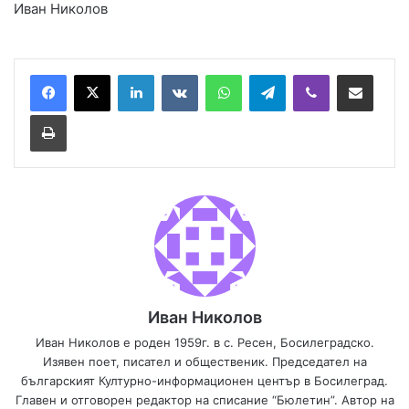
Иван Николов
LinkedIn
VKontakte
WhatsApp
Telegram
Viber
Сподели през имей
Принтирай
Иван Николов
Иван Николов е роден 1959г. в с. Ресен, Босилеградско.
Изявен поет, писател и общественик. Председател на
българският Културно-информационен център в Босилеград.
Главен и отговорен редактор на списание “Бюлетин”. Автор на