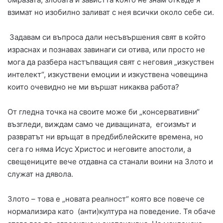
взимат но изобилно заливат с нея всички около себе си.
Задавам си въпроса дали несъвършения свят в който
израснах и познавах завинаги си отива, или просто не
мога да разбера настъпващия свят с неговия „изкуствен
интелект“, изкуствени емоции и изкуствена човещина
които очевидно не ми вършат никаква работа?
От гледна точка на своите може би „консервативни“
възгледи, виждам само че диващината, егоизмът и
развратът ни връщат в предбиблейските времена, но
сега го няма Исус Христос и неговите апостоли, а
свещениците вече отдавна са станали воини на Злото и
служат на дявола.
Злото – това е „новата реалност“ която все повече се
нормализира като (анти)култура на поведение. Тя обаче