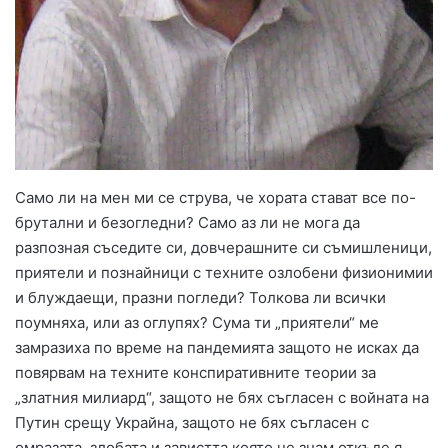
Само ли на мен ми се струва, че хората стават все по-
брутални и безогледни? Само аз ли не мога да
разпозная съседите си, довчерашните си съмишленици,
приятели и познайници с техните озлобени физионимии
и блуждаещи, празни погледи? Толкова ли всички
поумняха, или аз оглупях? Сума ти „приятели“ ме
замразиха по време на пандемията защото не исках да
повярвам на техните конспиративните теории за
„златния милиард“, защото не бях съгласен с войната на
Путин срещу Украйна, защото не бях съгласен с
омразата, злобата и завистта която не знам откъде я