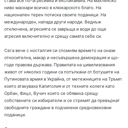
става все по-агресивна и експанзивна. На махленско
ниво маскари всичко в клюкарското блато. На
национален терен потиска своите поданици. На
международен, напада други народи. Веднъж
отключена, агресията се завръща и води до още
агресия включително и срещу самата себе си.
Сега вече с носталгия си спомням времето на онази
относителна, макар и несъвършена демокрация и що-
годе правова държава. Правилата на цивилизования
живот от няколко години са потъпкани от ботушите на
Путиновата армия в Украйна, от метежниците на Тръмп
които атакуваха Капитолия и от техните колеги като
Орбан, Фицо, Вучич които се обявиха срещу
собствените си избиратели и се стремят да превърнат
свободните граждани в подчинени средновековни
поданици.