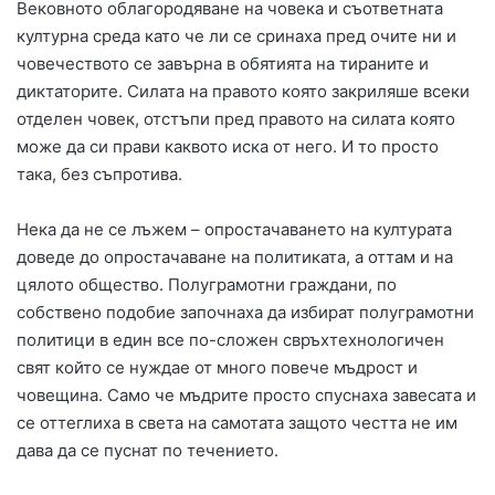
Вековното облагородяване на човека и съответната
културна среда като че ли се сринаха пред очите ни и
човечеството се завърна в обятията на тираните и
диктаторите. Силата на правото която закриляше всеки
отделен човек, отстъпи пред правото на силата която
може да си прави каквото иска от него. И то просто
така, без съпротива.
Нека да не се лъжем – опростачаването на културата
доведе до опростачаване на политиката, а оттам и на
цялото общество. Полуграмотни граждани, по
собствено подобие започнаха да избират полуграмотни
политици в един все по-сложен свръхтехнологичен
свят който се нуждае от много повече мъдрост и
човещина. Само че мъдрите просто спуснаха завесата и
се оттеглиха в света на самотата защото честта не им
дава да се пуснат по течението.