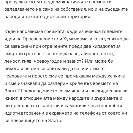
препускане към преддемократичните времена и
овладяването не само на собствения, но и на съседните
народи и техните държавни територии.
Къде направихме грешката, къде изчезнаха големите
идеи на Просвещението и Хуманизма, и кога успяхме да
се завърнем при отречените преди две хиладолетия
смъртни грехове – възгорядаване, алчност, похот,
леност, гняв, чревоугодие и завист? Или може би,
никога и не сме се опитвали да се очистим от
греховете и просто сме се промъквали между капките
и сме изчаквали да разперим криле във времето на
Злото? Грехопадението се вмъкна във всекидневния ни
живот, в отношенията между народите и държавите и
ни превърнаха в самотни и саможиви човекоподобни
идиоти вторачени в екранчето на телефона от което ни
се плези лицето на Злото.