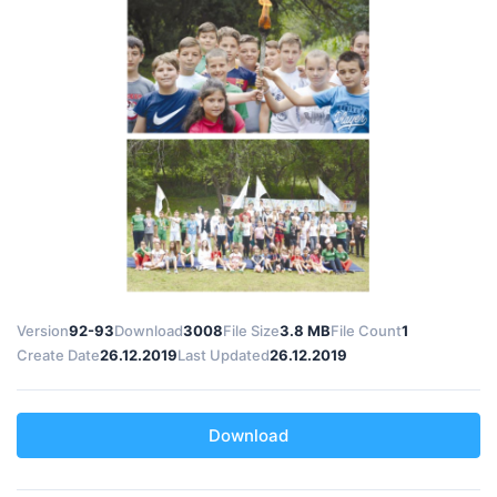
Version
92-93
Download
3008
File Size
3.8 MB
File Count
1
Create Date
26.12.2019
Last Updated
26.12.2019
Download