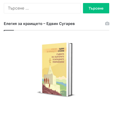
Т
ъ
р
с
Елегия за краището – Едвин Сугарев
е
н
е
з
а
: