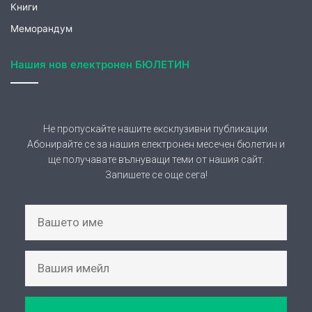
Не пропускайте нашите ексклузивни публикации.
Абонирайте се за нашия електронен месечен бюлетин и
ще получавате вълнуващи теми от нашия сайт.
Запишете се още сега!
АБОНИРАНЕ
Съгласявам се предоставените от мен лични
данни да се обработват за целите на абонамент и
се запознах със защита на личните данни на
страницата:
Политика за поверителност