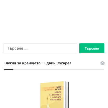
Елегия за краището – Едвин Сугарев