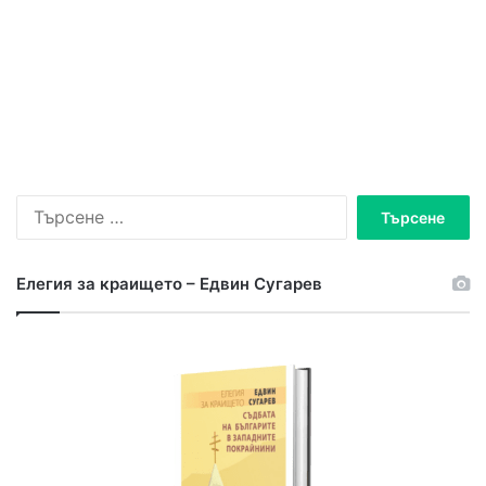
Елегия за краището – Едвин Сугарев