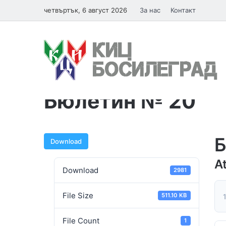
четвъртък, 6 август 2026
За нас
Контакт
Начална
/
Бюлетин
/
Бюлетин № 20
Бюлетин № 20
Б
Download
A
Download
2981
File Size
511.10 KB
1
File Count
1