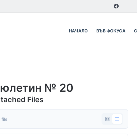
НАЧАЛО
ВЪВ ФОКУСА
юлетин № 20
ttached Files
 file