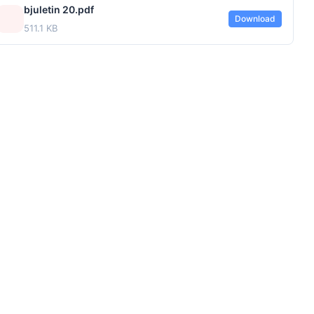
bjuletin 20.pdf
Download
511.1 KB