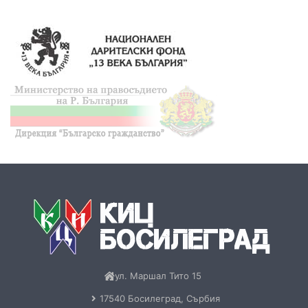
ул. Маршал Тито 15
17540 Босилеград, Сърбия
+381(0)17-878-254