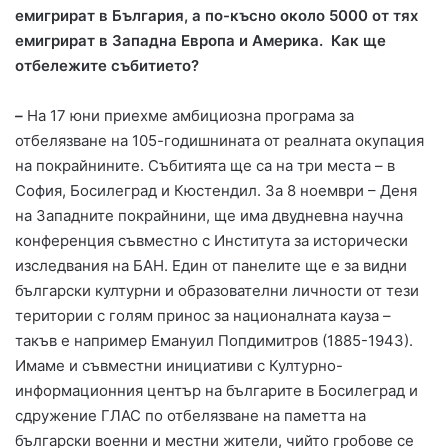
емигрират в България, а по-късно около 5000 от тях
емигрират в Западна Европа и Америка. Как ще
отбележите събитието?
–
На 17 юни приехме амбициозна програма за
отбелязване на 105-годишнината от реалната окупация
на покрайнините. Събитията ще са на три места – в
София, Босилеград и Кюстендил. За 8 ноември – Деня
на Западните покрайнини, ще има двудневна научна
конференция съвместно с Института за исторически
изследвания на БАН. Един от панелите ще е за видни
български културни и образователни личности от тези
територии с голям принос за националната кауза –
такъв е например Емануил Попдимитров (1885-1943).
Имаме и съвместни инициативи с Културно-
информационния център на българите в Босилеград и
сдружение ГЛАС по отбелязване на паметта на
български военни и местни жители, чийто гробове се