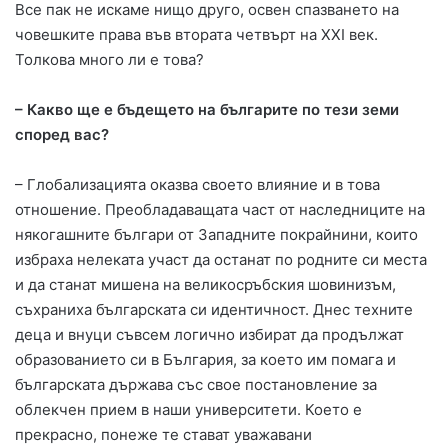
Все пак не искаме нищо друго, освен спазването на
човешките права във втората четвърт на ХХІ век.
Толкова много ли е това?
– Какво ще е бъдещето на българите по тези земи
според вас?
– Глобализацията оказва своето влияние и в това
отношение. Преобладаващата част от наследниците на
някогашните българи от Западните покрайнини, които
избраха нелеката участ да останат по родните си места
и да станат мишена на великосръбския шовинизъм,
съхраниха българската си идентичност. Днес техните
деца и внуци съвсем логично избират да продължат
образованието си в България, за което им помага и
българската държава със свое постановление за
облекчен прием в наши университети. Което е
прекрасно, понеже те стават уважавани