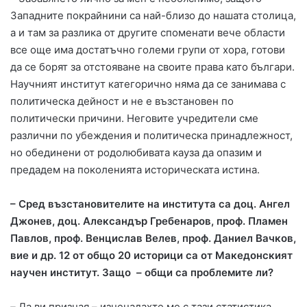
Западните покрайнини са най-близо до нашата столица,
а и там за разлика от другите споменати вече области
все още има достатъчно големи групи от хора, готови
да се борят за отстояване на своите права като българи.
Научният институт категорично няма да се занимава с
политическа дейност и не е възстановен по
политически причини. Неговите учредители сме
различни по убеждения и политическа принадлежност,
но обединени от родолюбивата кауза да опазим и
предадем на поколенията историческата истина.
– Сред възстановителите на института са доц. Ангел
Джонев, доц. Александър Гребенаров, проф. Пламен
Павлов, проф. Венцислав Велев, проф. Даниел Вачков,
вие и др. 12 от общо 20 историци са от Македонският
научен институт. Защо – общи са проблемите ли?
–
Да ви призная – изненадахте ме с тази статистика.