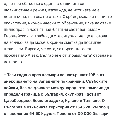
е, че при сблъсъка с един по същината си
шовинистичен режим, изглежда, че истината не е
достатъчна, но това не е така. Сърбия, макар и по чисто
егоистични, икономически съображение, иска да стане
пълноправна част от най-богатия световен съюз –
Европейския. И трябва да сте сигурни, че ще е готова
на всичко, за да може в крайна сметка да постигне
целите си. Вярвам, че сега, за първи път след
проклетия ХХ век, България е от „правилната“ страна на
историята.
– Тази година през ноември се навършват 105 г. от
анексирането на Западните покрайнини. Сръбските
войски, без да дочакат международната комисия да
определи граница с България, окупират части от
Царибродско, Босилеградско, Кулско и Трънско. От
България е откъсната територия от 1545 кв. км площ
с население 64 509 души. Повече от 30 000 българи