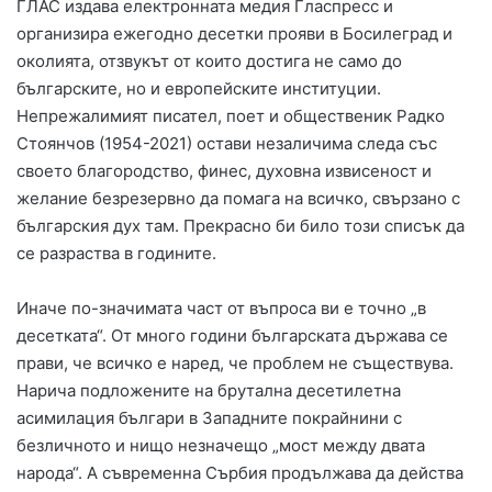
ГЛАС издава електронната медия Гласпресс и
организира ежегодно десетки прояви в Босилеград и
околията, отзвукът от които достига не само до
българските, но и европейските институции.
Непрежалимият писател, поет и общественик Радко
Стоянчов (1954-2021) остави незаличима следа със
своето благородство, финес, духовна извисеност и
желание безрезервно да помага на всичко, свързано с
българския дух там. Прекрасно би било този списък да
се разраства в годините.
Иначе по-значимата част от въпроса ви е точно „в
десетката“. От много години българската държава се
прави, че всичко е наред, че проблем не съществува.
Нарича подложените на брутална десетилетна
асимилация българи в Западните покрайнини с
безличното и нищо незначещо „мост между двата
народа“. А съвременна Сърбия продължава да действа