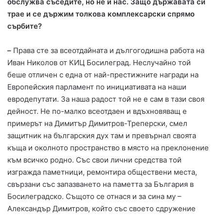
обслужва съседите, но не и нас. Защо държавата си
трае и се държим толкова комплексарски спрямо
сърбите?
–
Права сте за всеотдайната и дългогодишна работа на
Иван Николов от КИЦ Босилеград. Неслучайно той
беше отличен с една от най-престижните награди на
Европейския парламент по инициативата на наши
евродепутати. За наша радост той не е сам в тази своя
дейност. Не по-малко всеотдаен и вдъхновяващ е
примерът на Димитър Димитров-Треперски, смел
защитник на българския дух там и превърнал своята
къща и околното пространство в място на преклонение
към всичко родно. Със свои лични средства той
изгражда паметници, ремонтира обществени места,
свързани със запазването на паметта за България в
Босилеградско. Същото се отнася и за сина му –
Александър Димитров, който със своето сдружение