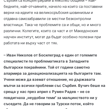
Сърбия са концентрирани в няколко общини – най-
бедните, най-отчаяните, начело на които са поставени
верни на идеите на великосръбския шовинизъм и
отдавна самозабравили се местни безконтролни
властници. Така че проблемите са и общи, но и много
различни. Колегите, които са част и от Македонския
научен институт, могат да бъдат особено полезни при
работата ни върху част от тях.
– Иван Николов от Босилеград е един от големите
специалисти по проблематиката в Западните
български покрайнини. Той от години самотно
алармира за денационализацията на българите там.
Учени може да вземат отношение, но държавата
мълчи за всички проблеми със Сърбия. Вучич беше на
среща у нас през април с Румен Радев – не се
повдигнаха „неудобни теми“ за малцинството ни у
съседите. Да не говорим за Турски поток, който