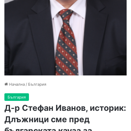
Начална
/
България
България
Д-р Стефан Иванов, историк:
Длъжници сме пред
българската кауза за