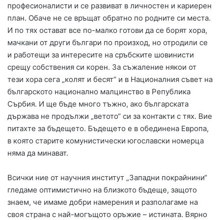
професионалисти и се развиват в личностен и кариерен
план. Обаче не се връщат обратно по родните си места.
И по тях остават все по-малко готови да се борят хора,
мачкани от други българи по произход, но отродили се
и работещи за интересите на сръбските шовинисти
срещу собствения си корен. За съжаление някои от
тези хора сега „колят и бесят“ и в Националния съвет на
българското национално малцинство в Република
Сърбия. И ще бъде много тъжно, ако българската
държава не продължи „ветото“ си за контакти с тях. Вие
питахте за бъдещето. Бъдещето е в обединена Европа,
в която старите комунистически югославски номерца
няма да минават.
Всички ние от научния институт „Западни покрайнини“
гледаме оптимистично на близкото бъдеще, защото
знаем, че имаме добри намерения и разполагаме на
своя страна с най-могъщото оръжие – истината. Вярно