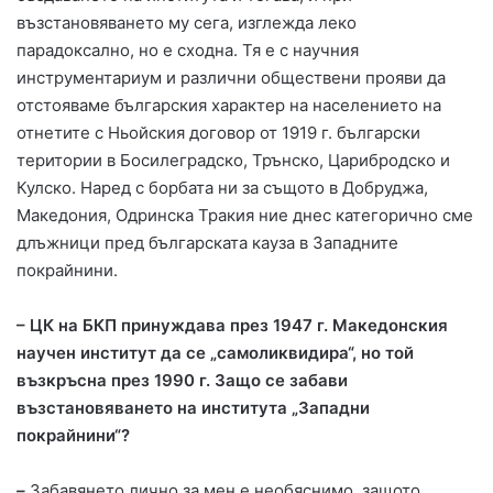
възстановяването му сега, изглежда леко
парадоксално, но е сходна. Тя е с научния
инструментариум и различни обществени прояви да
отстояваме българския характер на населението на
отнетите с Ньойския договор от 1919 г. български
територии в Босилеградско, Трънско, Царибродско и
Кулско. Наред с борбата ни за същото в Добруджа,
Македония, Одринска Тракия ние днес категорично сме
длъжници пред българската кауза в Западните
покрайнини.
– ЦК на БКП принуждава през 1947 г. Македонския
научен институт да се „самоликвидира“, но той
възкръсна през 1990 г. Защо се забави
възстановяването на института „Западни
покрайнини“?
–
Забавянето лично за мен е необяснимо, защото