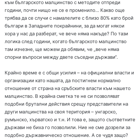
към българското малцинство с методите отпреди
години, почти нищо не се е променило… Какво още
трябва да се случи с намалелите с близо 80% като брой
българи в Западните покрайнини, за да могат някои
хора у нас да разберат, че вече няма накъде? По тази
логика след години, когато българското малцинство
там изчезне, ще можем да обявим, че „вече няма
спорни въпроси между двете съседни държави“.
Крайно време е с общи усилия – на официални власти и
организации като нашата, да постигнем нормално
отношение от страна на сръбските власти към нашето
малцинство. В крайна сметка те не си позволяват
подобни брутални действия срещу представители на
други малцинства на своя територия – унгарско,
румънско, хърватско и т.н. И това е, защото съответните
държави не биха го позволили. Ние не сме дозрели за
подобно държавническо отношение. А се чудя защо?