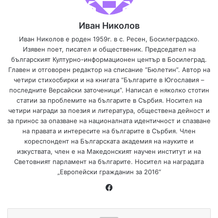
Иван Николов
Иван Николов е роден 1959г. в с. Ресен, Босилеградско.
Изявен поет, писател и общественик. Председател на
българският Културно-информационен център в Босилеград.
Главен и отговорен редактор на списание “Бюлетин”. Автор на
четири стихосбирки и на книгата “Българите в Югославия –
последните Версайски заточеници”. Написал е няколко стотин
статии за проблемите на българите в Сърбия. Носител на
четири награди за поезия и литература, обществена дейност и
за принос за опазване на националната идентичност и спазване
на правата и интересите на българите в Сърбия. Член
кореспондент на Българската академия на науките и
изкуствата, член е на Македонският научен институт и на
Световният парламент на българите. Носител на наградата
„Европейски гражданин за 2016“
Facebook