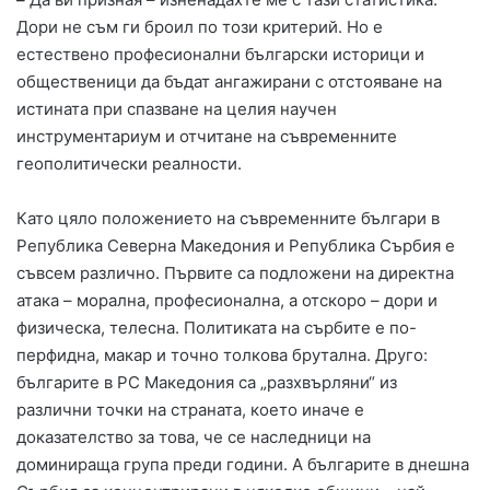
Дори не съм ги броил по този критерий. Но е
естествено професионални български историци и
общественици да бъдат ангажирани с отстояване на
истината при спазване на целия научен
инструментариум и отчитане на съвременните
геополитически реалности.
Като цяло положението на съвременните българи в
Република Северна Македония и Република Сърбия е
съвсем различно. Първите са подложени на директна
атака – морална, професионална, а отскоро – дори и
физическа, телесна. Политиката на сърбите е по-
перфидна, макар и точно толкова брутална. Друго:
българите в РС Македония са „разхвърляни“ из
различни точки на страната, което иначе е
доказателство за това, че се наследници на
доминираща група преди години. А българите в днешна