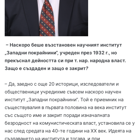
– Наскоро беше възстановен научният институт
„Западни покрайнини“, учреден през 1932 г., но
прекъснал дейността си при т. нар. народна власт.
Защо е създаден и защо е закрит
?
– Да, заедно с още 20 историци, изследователи и
общественици учредихме съвсем наскоро научен
институт „Западни покрайнини“. Той е приемник на
съществувалия в първата половина на века институт
със същото име и закрит поради изначалната
безродност на комунистическата власт, установила се у
нас след средата на 40-те години на ХХ век. Идеята на
създаването на института и тогава, и при