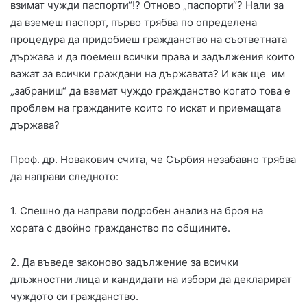
взимат чужди паспорти“!? Отново „паспорти“? Нали за
да вземеш паспорт, първо трябва по определена
процедура да придобиеш гражданство на съответната
държава и да поемеш всички права и задължения които
важат за всички граждани на държавата? И как ще им
„забраниш“ да вземат чуждо гражданство когато това е
проблем на гражданите които го искат и приемащата
държава?
Проф. др. Новакович счита, че Сърбия незабавно трябва
да направи следното:
1. Спешно да направи подробен анализ на броя на
хората с двойно гражданство по общините.
2. Да въведе законово задължение за всички
длъжностни лица и кандидати на избори да декларират
чуждото си гражданство.