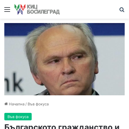
Меню
Т
Начална
/
Във фокуса
Във фокуса
Българското гражданство и