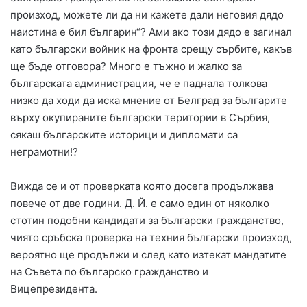
произход, можете ли да ни кажете дали неговия дядо
наистина е бил българин“? Ами ако този дядо е загинал
като български войник на фронта срещу сърбите, какъв
ще бъде отговора? Много е тъжно и жалко за
българската администрация, че е паднала толкова
низко да ходи да иска мнение от Белград за българите
върху окупираните български територии в Сърбия,
сякаш българските историци и дипломати са
неграмотни!?
Вижда се и от проверката която досега продължава
повече от две години. Д. Й. е само един от няколко
стотин подобни кандидати за български гражданство,
чиято сръбска проверка на техния български произход,
вероятно ще продължи и след като изтекат мандатите
на Съвета по българско гражданство и
Вицепрезидента.