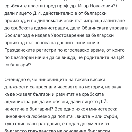
сръбските власти (пред проф. др. Игор Новакович?)
дали лицето Д.Й. действително е от български
произход, и по дипломатически път изпраща запитване
до сръбската администрация, дали Общинската управа в
Босилеград е издала Удостоверение за български
произход въз основа на данните записани в
Гражданските регистри по югославско време, от които
по безспорен начин да се вижда, че родителите на Д.Й.
са българи!?
Очевидно е, че чиновниците на такива високи
длъжности са проспали часовете по история, не знаят
къде живеят българи и разчитат на сръбската
администрация да им обясни, дали лицето Д.Й.
наистина е българин!? Все едно някоя министерска
чиновничка любезно да попита: „вижте мили сърби,
тука един ваш гражданин, е подал документи за
българско гражданство на основание български