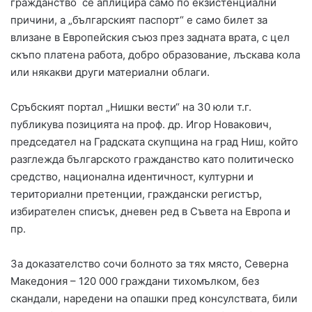
гражданство се аплицира само по екзистенциални
причини, а „българският паспорт“ е само билет за
влизане в Европейския съюз през задната врата, с цел
скъпо платена работа, добро образование, лъскава кола
или някакви други материални облаги.
Сръбският портал „Нишки вести“ на 30 юли т.г.
публикува позицията на проф. др. Игор Новакович,
председател на Градската скупщина на град Ниш, който
разглежда българското гражданство като политическо
средство, национална идентичност, културни и
териториални претенции, граждански регистър,
избирателен списък, дневен ред в Съвета на Европа и
пр.
За доказателство сочи болното за тях място, Северна
Македония – 120 000 граждани тихомълком, без
скандали, наредени на опашки пред консулствата, били