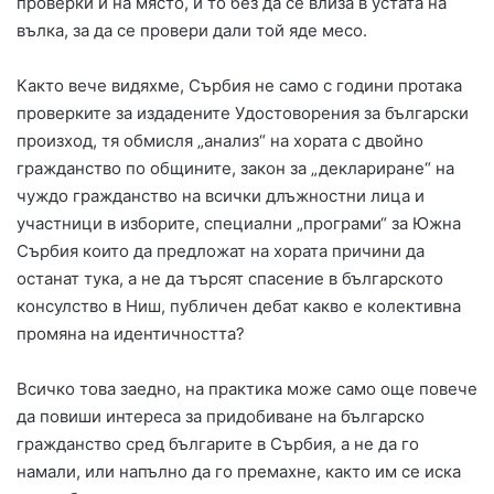
проверки и на място, и то без да се влиза в устата на
вълка, за да се провери дали той яде месо.
Както вече видяхме, Сърбия не само с години протака
проверките за издадените Удостоворения за български
произход, тя обмисля „анализ“ на хората с двойно
гражданство по общините, закон за „деклариране“ на
чуждо гражданство на всички длъжностни лица и
участници в изборите, специални „програми“ за Южна
Сърбия които да предложат на хората причини да
останат тука, а не да търсят спасение в българското
консулство в Ниш, публичен дебат какво е колективна
промяна на идентичността?
Всичко това заедно, на практика може само още повече
да повиши интереса за придобиване на българско
гражданство сред българите в Сърбия, а не да го
намали, или напълно да го премахне, както им се иска