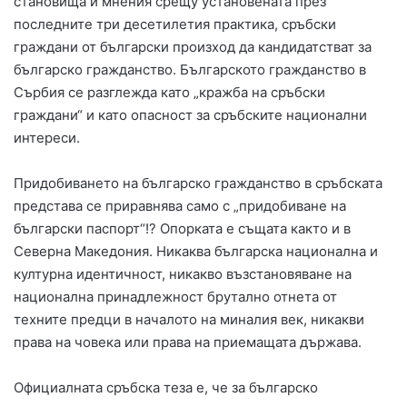
становища и мнения срещу установената през
последните три десетилетия практика, сръбски
граждани от български произход да кандидатстват за
българско гражданство. Българското гражданство в
Сърбия се разглежда като „кражба на сръбски
граждани“ и като опасност за сръбските национални
интереси.
Придобиването на българско гражданство в сръбската
представа се приравнява само с „придобиване на
български паспорт“!? Опорката е същата както и в
Северна Македония. Никаква българска национална и
културна идентичност, никакво възстановяване на
национална принадлежност брутално отнета от
техните предци в началото на миналия век, никакви
права на човека или права на приемащата държава.
Официалната сръбска теза е, че за българско