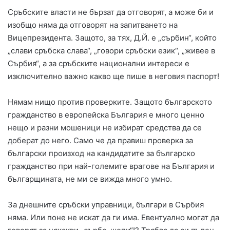
Сръбските власти не бързат да отговорят, а може би и
изобщо няма да отговорят на запитването на
Вицепрезидента. Защото, за тях, Д.Й. е „сърбин“, който
„слави сръбска слава“, „говори сръбски език“, „живее в
Сърбия“, а за сръбските национални интереси е
изключително важно какво ще пише в неговия паспорт!
Нямам нищо против проверките. Защото българското
гражданство в европейска България е много ценно
нещо и разни мошеници не избират средства да се
доберат до него. Само че да правиш проверка за
български произход на кандидатите за българско
гражданство при най-големите врагове на България и
българщината, не ми се вижда много умно.
За днешните сръбски управници, българи в Сърбия
няма. Или поне не искат да ги има. Евентуално могат да