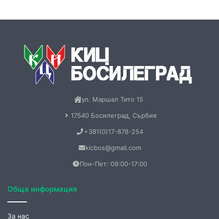
Контакт
Бюлетин
Книги
Меморандум
Нашия нов електронен БЮЛЕТИН
Не пропускайте нашите ексклузивни публикации.
Абонирайте се за нашия електронен месечен бюлетин и
ще получавате вълнуващи теми от нашия сайт.
Запишете се още сега!