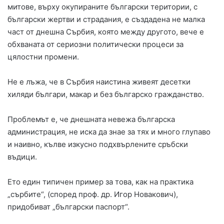
митове, върху окупираните български територии, с
български жертви и страдания, е създадена не малка
част от днешна Сърбия, която между другото, вече е
обхваната от сериозни политически процеси за
цялостни промени.
Не е лъжа, че в Сърбия наистина живеят десетки
хиляди българи, макар и без българско гражданство.
Проблемът е, че днешната невежа българска
администрация, не иска да знае за тях и много глупаво
и наивно, кълве изкусно подхвърлените сръбски
въдици.
Ето един типичен пример за това, как на практика
„сърбите“, (според проф. др. Игор Новакович),
придобиват „български паспорт“.