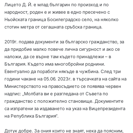
Лицето Д. Й. е млад българин по произход и по
народност, роден е и живее в едно пресечено с
Ньойската граница Босилеградско село, на няколко
стотин метра от сегашната сръбска граница.
2019г. подава документи за българско гражданство, за
да придобие малко повече лична сигурност и ако се
наложи, да се върне там където принадлежи – в
България. Където има многобройни роднини.
Евентуално да поработи някъде в чужбина. След три
години чакане на 05.06. 2023г. в търсачката на сайта на
Министерството на правосъдието се появява червен
надпис: „Молбата ви е разгледана от Съвета по
гражданство с положително становище. Документите
са изпратени за издаването на указ на Вицепрезидента
на Република България“.
Дотук добре. За ония които не знаят, нека да поясним,