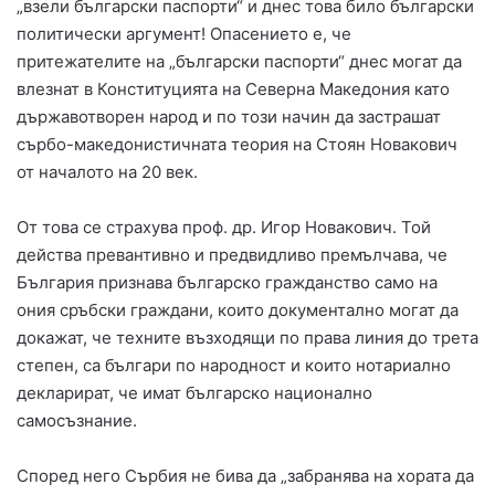
„взели български паспорти“ и днес това било български
политически аргумент! Опасението е, че
притежателите на „български паспорти“ днес могат да
влезнат в Конституцията на Северна Македония като
държавотворен народ и по този начин да застрашат
сърбо-македонистичната теория на Стоян Новакович
от началото на 20 век.
От това се страхува проф. др. Игор Новакович. Той
действа превантивно и предвидливо премълчава, че
България признава българско гражданство само на
ония сръбски граждани, които документално могат да
докажат, че техните възходящи по права линия до трета
степен, са българи по народност и които нотариално
декларират, че имат българско национално
самосъзнание.
Според него Сърбия не бива да „забранява на хората да