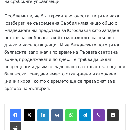
на сръбските управлявщи.
Проблемът е, че българските югоносталгици не искат
разберат, че съвременна Сърбия няма нищо общо с
младежката им представа за Югославия като западен
остров на свободата в който магазините са пълни с
дънки и чорапогащници. И че бежанските потоци на
българите, започнали по време на Първата световна
война, продължават и до днес. Те трябва да бъдат
посрещнати и да им се даде шанс да станат пълноценни
български граждани вместо отхвърлени и огорчени
„ничии хора“, които с времето ще се превърнат във
врагове на България.
LinkedIn
VKontakte
WhatsApp
Telegram
Viber
Сподели през имей
Принтирай