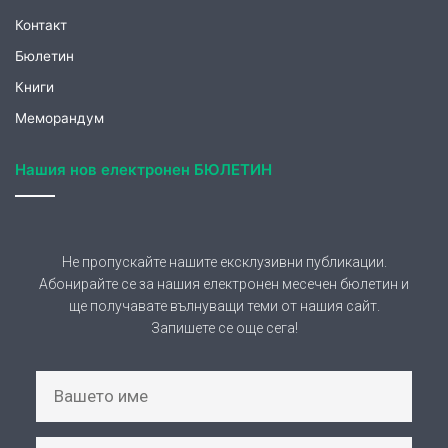
АБОНИРАНЕ
Съгласявам се предоставените от мен лични
данни да се обработват за целите на абонамент и
се запознах със защита на личните данни на
страницата:
Политика за поверителност
© Copyright 2026, Всички права запазени |
КИЦ Босилеград
Facebook