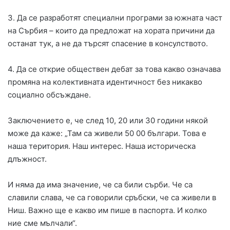
3. Да се разработят специални програми за южната част
на Сърбия – които да предложат на хората причини да
останат тук, а не да търсят спасение в консулството.
4. Да се открие обществен дебат за това какво означава
промяна на колективната идентичност без никакво
социално обсъждане.
Заключението е, че след 10, 20 или 30 години някой
може да каже: „Там са живели 50 00 българи. Това е
наша територия. Наш интерес. Наша историческа
длъжност.
И няма да има значение, че са били сърби. Че са
славили слава, че са говорили сръбски, че са живели в
Ниш. Важно ще е какво им пише в паспорта. И колко
ние сме мълчали“.