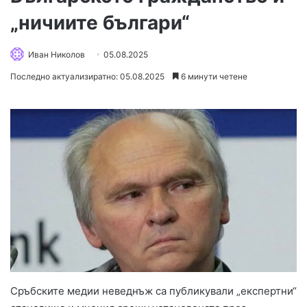
„ничиите българи“
Иван Николов
05.08.2025
Последно актуализиратно: 05.08.2025
6 минути четене
Сръбските медии неведнъж са публикували „експертни“