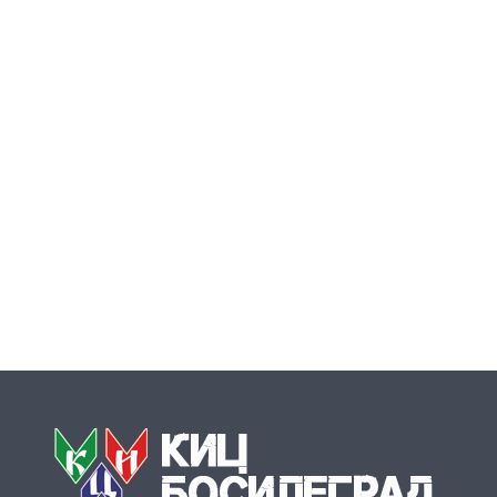
ул. Маршал Тито 15
17540 Босилеград, Сърбия
+381(0)17-878-254
kicbos@gmail.com
Пон-Пет: 09:00-17:00
Обща информация
За нас
Контакт
Бюлетин
Книги