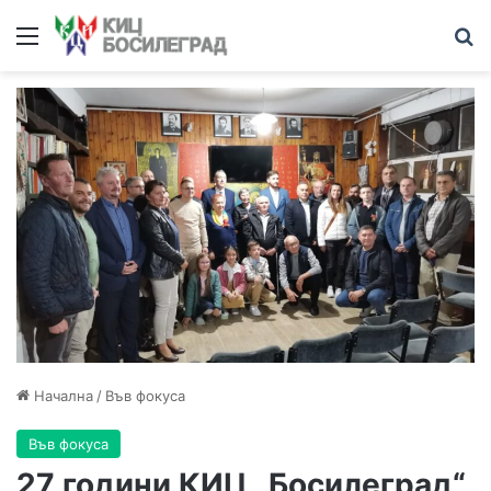
Начална
/
Във фокуса
Във фокуса
27 години КИЦ „Босилеград“