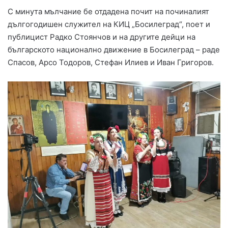
С минута мълчание бе отдадена почит на починалият
дългогодишен служител на КИЦ „Босилеград“, поет и
публицист Радко Стоянчов и на другите дейци на
българското национално движение в Босилеград – раде
Спасов, Арсо Тодоров, Стефан Илиев и Иван Григоров.