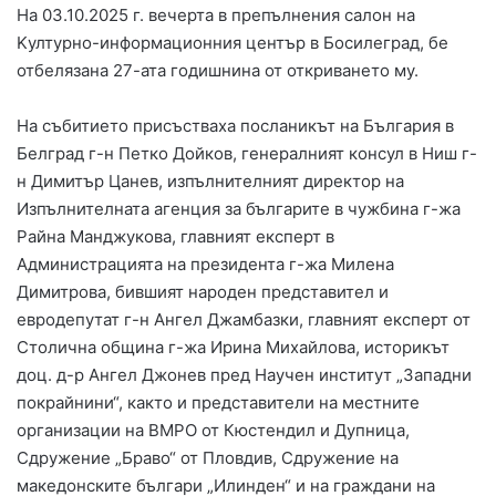
На 03.10.2025 г. вечерта в препълнения салон на
Kултурно-информационния център в Босилеград, бе
отбелязана 27-ата годишнина от откриването му.
На събитието присъстваха посланикът на България в
Белград г-н Петко Дойков, генералният консул в Ниш г-
н Димитър Цанев, изпълнителният директор на
Изпълнителната агенция за българите в чужбина г-жа
Райна Манджукова, главният експерт в
Администрацията на президента г-жа Милена
Димитрова, бившият народен представител и
евродепутат г-н Ангел Джамбазки, главният експерт от
Столична община г-жа Ирина Михайлова, историкът
доц. д-р Ангел Джонев пред Научен институт „Западни
покрайнини“, както и представители на местните
организации на ВМРО от Кюстендил и Дупница,
Сдружение „Браво“ от Пловдив, Сдружение на
македонските българи „Илинден“ и на граждани на