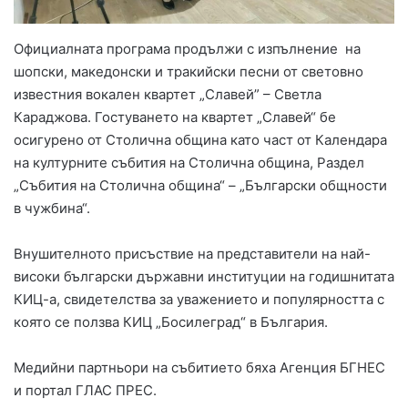
Официалната програма продължи с изпълнение на
шопски, македонски и тракийски песни от световно
известния вокален квартет „Славей” – Светла
Караджова. Гостуването на квартет „Славей“ бе
осигурено от Столична община като част от Календара
на културните събития на Столична община, Раздел
„Събития на Столична община“ – „Български общности
в чужбина“.
Внушителното присъствие на представители на най-
високи български държавни институции на годишнитата
КИЦ-а, свидетелства за уважението и популярността с
която се ползва КИЦ „Босилеград“ в България.
Медийни партньори на събитието бяха Агенция БГНЕС
и портал ГЛАС ПРЕС.