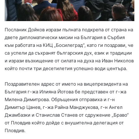
Посланик Дойков изрази пълната подкрепа от страна на
двете дипломатически мисии на България в Сърбия
към работата на КИЦ „Босилеград“, като ги поздрави, че
са успели да съхранят българския дух, език и традиции
и изрази възхищение от силата на духа на Иван Николов
който почти три десетилетия успешно води центъра.
Поздравителен адрес от името на вицепрезидента на
България г-жа Илияна Йотова бе представен от г-жа
Милена Димитрова. Обръщения отправиха и г-н
Димитър Цанев, г-жа Райна Манджукова, г-н Ангел
Джамбазки и Станислав Станев от сдружение „Браво“
от Пловдив който дойде с внушителна делегация от
Пловдив.