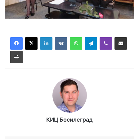
LinkedIn
VKontakte
WhatsApp
Telegram
Viber
Сподели през имейл
Принтирай
КИЦ Босилеград