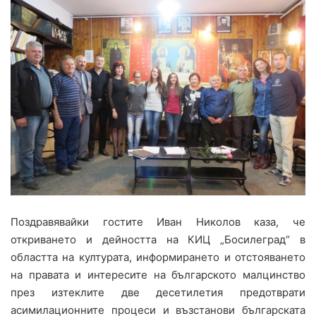
Поздравявайки гостите Иван Николов каза, че
откриването и дейността на КИЦ „Босилеград“ в
областта на културата, информирането и отстояването
на правата и интересите на българското малцинство
през изтеклите две десетилетия предотврати
асимилационните процеси и възстанови българската