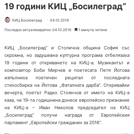
19 години КИЦ „Босилеград“
КИЦ Босилеград
04.10.2016
Последно актуализиратно: 04.10.2016
1 минута четене
КИЦ „Босилеград“ и Столична община София със
скромна, но задушевна културна програма отбелязаха
19 години от откриването на КИЦ-а. Музикантът и
композитор Боби Мирчев и поетесата Петя Йотова
изпълниха поетичен рецитал от последната
стихосбирка на Йотова „Фаталната дарба“. Откривайки
вечерта, поетът Радко Стоянчов от името на КИЦ-а
каза, че 19-та годишнина донесе европейско признание
на КИЦ-а – Иван Николов председател на КИЦ
„Босилеград“ получи награда от Европейския
парламент „Европейски гражданин за 2016“.