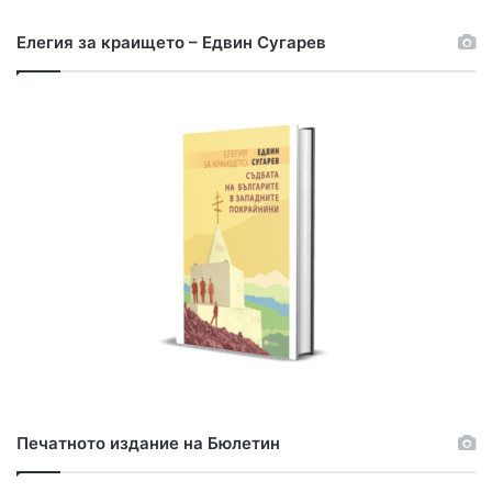
р
с
Елегия за краището – Едвин Сугарев
е
н
е
з
а
:
Печатното издание на Бюлетин