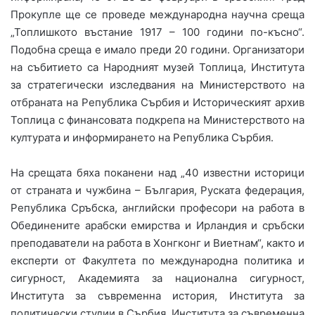
Прокупле ще се проведе международна научна среща
„Топлишкото въстание 1917 – 100 години по-късно“.
Подобна среща е имало преди 20 години. Организатори
на събитието са Народният музей Топлица, Института
за стратегически изследвания на Министерството на
отбраната на Република Сърбия и Историческият архив
Топлица с финансовата подкрепа на Министерството на
културата и информирането на Република Сърбия.
На срещата бяха поканени над „40 известни историци
от страната и чужбина – България, Руската федерация,
Република Сръбска, английски професори на работа в
Обединените арабски емирства и Ирландия и сръбски
преподаватели на работа в Хонгконг и Виетнам“, както и
експерти от Факултета по международна политика и
сигурност, Академията за национална сигурност,
Института за съвременна история, Института за
политически студии в Сърбия, Института за съвременна