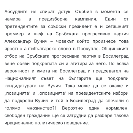
Абсурдите не спират дотук. Сърбия в момента се
намира в предизборна кампания. Един от
претендентите за сръбски президент е и сегашният
премиер и шеф на Сръбската прогресивна партия
Александър Вучич – човекът който произнесе това
яростно антибългарско слово в Прокупле. Общинският
отбор на Сръбската прогресивна партия в Босилеград
вече обяви подкрепата си и агитира за него. По всяка
вероятност и кмета на Босилеград и председател на
Националният съвет на българите ще подкрепи
кандидатурата на Вучич. Така може да се окаже и
„позицията“ и „опозицията“ на президентските избори
да подкрепи Вучич и той в Босилеград да спечели с
голямо мнозинство?! Вероятно един нормален,
свободен гражданин ще се затрудни да разбере такова
ирационално политическо поведение.