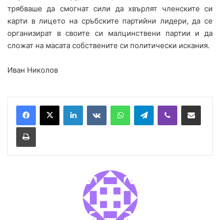
трябваше да смогнат сили да хвърлят членските си
карти в лицето на сръбските партийни лидери, да се
организират в своите си малцинствени партии и да
сложат на масата собствените си политически искания.
Иван Николов
LinkedIn
VKontakte
WhatsApp
Telegram
Viber
Сподели през имейл
Принтирай