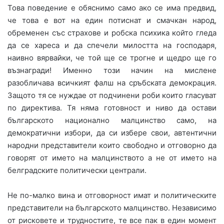
Това поведение е обяснимо само ако се има предвид,
че това е вот на един потиснат и смачкан народ,
обременен със страхове и робска психика който гледа
да се хареса и да спечели милостта на господаря,
наивно вярвайки, че той ще се трогне и щедро ще го
възнагради! Именно този начин на мислене
разобличава всичкият фалш на сръбската демокрация.
Защото тя се нуждае от подчинени роби които гласуват
по директива. Тя няма готовност и ниво да остави
българското национално малцинство само, на
демократични избори, да си избере свои, автентични
народни представители които свободно и отговорно да
говорят от името на малцинството а не от името на
белградските политически централи.
Не по-малко вина и отговорност имат и политическите
представители на българското малцинство. Независимо
от рисковете и трудностите, те все пак в един момент