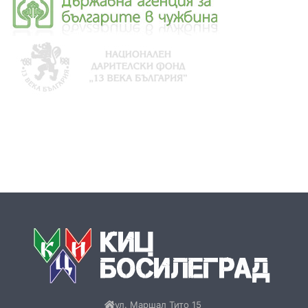
ул. Маршал Тито 15
17540 Босилеград, Сърбия
+381(0)17-878-254