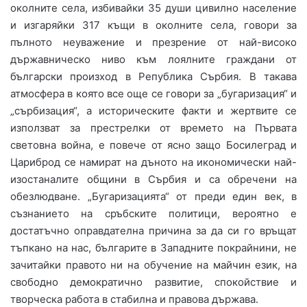
околните села, избивайки 35 души цивилно население
и изгаряйки 317 къщи в околните села, говори за
пълното неуважение и презрение от най-високо
държавническо ниво към лоялните граждани от
български произход в Република Сърбия. В такава
атмосфера в която все още се говори за „бугаризация“ и
„сърбизация“, а историческите факти и жертвите се
използват за престрелки от времето на Първата
световна война, е повече от ясно защо Босилеград и
Цариброд се намират на дъното на икономически най-
изостаналите общини в Сърбия и са обречени на
обезлюдване. „Бугаризацията“ от преди един век, в
съзнанието на сръбските политици, вероятно е
достатъчно оправдателна причина за да си го връщат
тъпкано на нас, българите в Западните покрайнини, не
зачитайки правото ни на обучение на майчин език, на
свободно демократично развитие, спокойствие и
творческа работа в стабилна и правова държава.