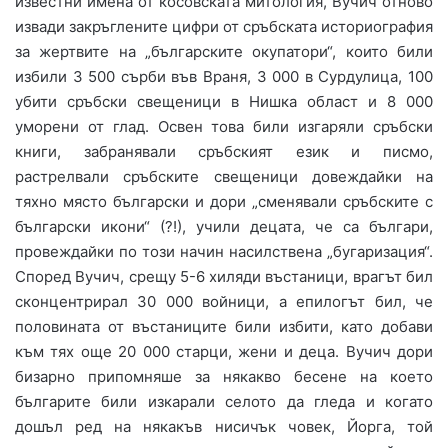
известни имена от косовската митология, Вучич отново
извади закръглените цифри от сръбската историография
за жертвите на „българските окупатори“, които били
избили 3 500 сърби във Враня, 3 000 в Сурдулица, 100
убити сръбски свещеници в Нишка област и 8 000
уморени от глад. Освен това били изгаряли сръбски
книги, забранявали сръбският език и писмо,
растрелвали сръбските свещеници довеждайки на
тяхно място български и дори „сменявали сръбските с
български икони“ (?!), учили децата, че са българи,
провеждайки по този начин насилствена „бугаризация“.
Според Вучич, срещу 5-6 хиляди въстаници, врагът бил
сконцентрирал 30 000 войници, а епилогът бил, че
половината от въстаниците били избити, като добави
към тях още 20 000 старци, жени и деца. Вучич дори
бизарно припомняше за някакво бесене на което
българите били изкарали селото да гледа и когато
дошъл ред на някакъв нисичък човек, Йорга, той