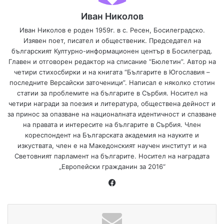
Иван Николов
Иван Николов е роден 1959г. в с. Ресен, Босилеградско.
Изявен поет, писател и общественик. Председател на
българският Културно-информационен център в Босилеград.
Главен и отговорен редактор на списание “Бюлетин”. Автор на
четири стихосбирки и на книгата “Българите в Югославия –
последните Версайски заточеници”. Написал е няколко стотин
статии за проблемите на българите в Сърбия. Носител на
четири награди за поезия и литература, обществена дейност и
за принос за опазване на националната идентичност и спазване
на правата и интересите на българите в Сърбия. Член
кореспондент на Българската академия на науките и
изкуствата, член е на Македонският научен институт и на
Световният парламент на българите. Носител на наградата
„Европейски гражданин за 2016“
Fa
ce
bo
ok