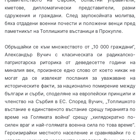
кметове, дипломатически представители, разни
сдружения и граждани. След заупокойната молитва,
бяха отдадени военни почести и положени венци пред
паметникът на Топлишките въстаници в Прокупле.
Обръщайки се към множеството от „10 000 граждани“,
Александър Вучич с класическата си радикалско-
патриотарска риторика от деведесетте години на
миналия век, произнесе едно слово от което никак не
могат да се извлекат послания за уважаване на
историческите факти, за национално помирение между
българи и сърби, споделяне на европейски принципи и
членство на Сърбия в ЕС. Според Вучич, „Топлишкото
въстание е единственото въстание срещу тиранията по
време на Голямата война“ срещу „хилядократно по-
силен враг и най-голямата военна сила по това време“.
Героизирайки местното население и сравнявайки го с