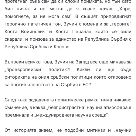
протегнал ръка сам да си сложи примката, но тъй като
бил низък и не могъл да я хване, казал: „Хора,
помогнете, аз не мога сам“. В същият приповдигнат
героично-патетичен тон, Вучич спомена и за „героите“
Коста Войинович и Коста Печанац които се били
скарали, и призова за единство на Република Сърбия с
Република Сръбска и Косово.
Въпреки всичко това, Вучич на Запад все още минава за
„проевропейски“ политик?! Какви ли ще бъде
риториката на ония сръбски политици които откровено
са против членството на Сърбия в ЕС?
След така зададената политическа рамка, няма никакво
съмнение, в каква „безпристрастна“ научна атмосфера е
преминала и „международната научна среща“.
От историята знаем, че подобни митинзи и „научни