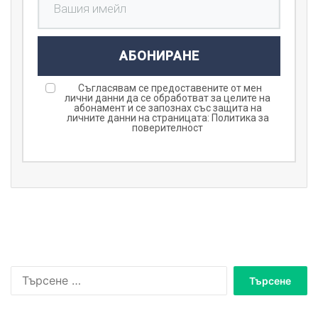
АБОНИРАНЕ
Съгласявам се предоставените от мен
лични данни да се обработват за целите на
абонамент и се запознах със защита на
личните данни на страницата:
Политика за
поверителност
Т
ъ
р