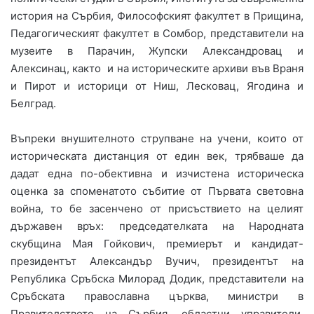
история на Сърбия, Философският факултет в Прищина,
Педагогическият факултет в Сомбор, представители на
музеите в Парачин, Жупски Александровац и
Алексинац, както и на историческите архиви във Враня
и Пирот и историци от Ниш, Лесковац, Ягодина и
Белград.
Въпреки внушителното струпване на учени, които от
историческата дистанция от един век, трябваше да
дадат една по-обективна и изчистена историческа
оценка за споменатото събитие от Първата световна
война, то бе засенчено от присъствието на целият
държавен връх: председателката на Народната
скубщина Мая Гойкович, премиерът и кандидат-
президентът Александър Вучич, президентът на
Република Сръбска Милорад Додик, представители на
Сръбската православна църква, министри в
Правителството на Сърбия, областни управители,