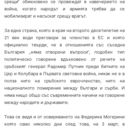
срещи“ обикновено се провеждат в навечерието на
война, когато народът и армията трябва да се
мобилизират и насъскат срещу врагът.
За една страна, която в края на второто десетилетие на
21 век води преговори за членство в ЕС и която
официално твърди, че в отношенията със съседна
България „няма отворени въпроси“, подобен тип
политическо говорене вдъхновено от речите на
сръбският генерал Радомир Путник преди битките на
Цер и Колубара в Първата световна война, никак не е в
полза нито на сръбското еврочленство, нито на
националното помирение между българи и сърби. И
няма нищо общо със съвременните начини на говорене
между народите и държавите.
Това се видя и от освиркването на Федерика Могерини
която само няколко дни след това, на 3 март, в