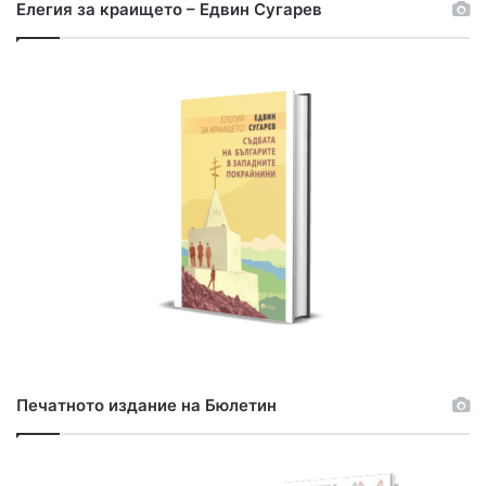
с
Елегия за краището – Едвин Сугарев
е
н
е
з
а
:
Печатното издание на Бюлетин