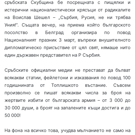
сръбската Скубщина бе посрещната с пищялки и
истерични националистически крясъци от радикалите
на Воислав Шешел – „Сърбия, Русия, не ни трябва
Уния!“. Същата вечер, на приема който българското
посолство в Белград организира по повод
Националният празник 3 март, въпреки внушителното
дипломатическо присъствие от цял свят, нямаше нито
един държавен представител на Р Сърбия.
Сръбските официални медии не престават да бълват
всякакви статии, фейлетони и изказвания по повод 100
годишнината от Топлишкото въстание. Съвсем
произволно се пишат всякакви числа за броя на
жертвите избити от българската армия – от 3 000 до
30 000 души, а броят на запалените къщи достига и до
50 000!
На фона на всичко това, учудва мълчанието не само на