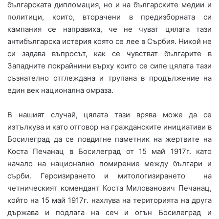
българската дипломация, но и на българските медии и
политици, които, вторачени в предизборната си
кампания се направиха, че не чуват цялата тази
антибългарска истерия която се лее в Сърбия. Никой не
си задава въпросът, как се чувстват българите в
Западните покрайнини върху които се сипе цялата тази
съзнателно отглеждана и трупана в продължение на
един век национална омраза.
В нашият случай, цялата тази врява може да се
изтълкува и като отговор на гражданските инициативи в
Босилеград да се повдигне паметник на жертвите на
Коста Печанац в Босилеград от 15 май 1917г. като
начало на национално помирение между българи и
сърби. Героизирането и митологизирането на
четническият комендант Коста Милованович Печанац,
който на 15 май 1917г. нахлува на територията на друга
държава и подлага на сеч и огън Босилеград и