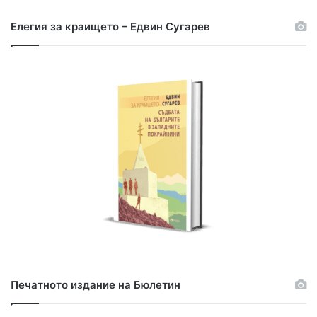
р
с
Елегия за краището – Едвин Сугарев
е
н
е
з
а
:
Печатното издание на Бюлетин