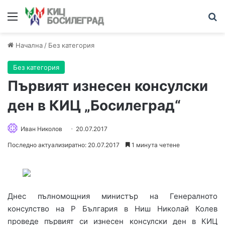
Меню
Т
Начална
/
Без категория
Без категория
Първият изнесен консулски
ден в КИЦ „Босилеград“
Иван Николов
20.07.2017
Последно актуализиратно: 20.07.2017
1 минута четене
Днес пълномощния министър на Генералното
консулство на Р България в Ниш Николай Колев
проведе първият си изнесен консулски ден в КИЦ