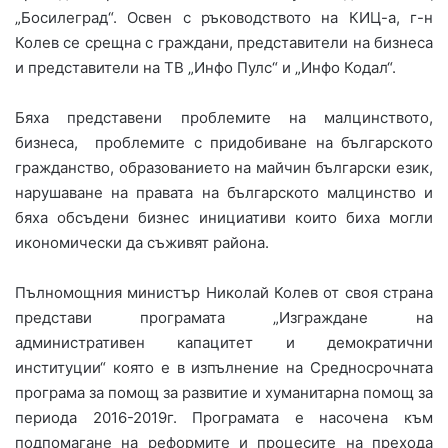
„Босилеград“. Освен с ръководството на КИЦ-а, г-н
Колев се срещна с граждани, представители на бизнеса
и представители на ТВ „Инфо Пулс“ и „Инфо Кодал“.
Бяха представени проблемите на малцинството,
бизнеса, проблемите с придобиване на българското
гражданство, образованието на майчин български език,
нарушаване на правата на българското малцинство и
бяха обсъдени бизнес инициативи които биха могли
икономически да съживят района.
Пълномощния министър Николай Колев от своя страна
представи програмата „Изграждане на
административен капацитет и демократични
институции“ която е в изпълнение на Средносрочната
програма за помощ за развитие и хуманитарна помощ за
периода 2016-2019г. Програмата е насочена към
подпомагане на реформите и процесите на прехода