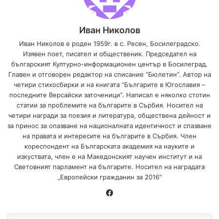
Иван Николов
Иван Николов е роден 1959г. в с. Ресен, Босилеградско.
Изявен поет, писател и общественик. Председател на
българският Културно-информационен център в Босилеград.
Главен и отговорен редактор на списание “Бюлетин”. Автор на
четири стихосбирки и на книгата “Българите в Югославия –
последните Версайски заточеници”. Написал е няколко стотин
статии за проблемите на българите в Сърбия. Носител на
четири награди за поезия и литература, обществена дейност и
за принос за опазване на националната идентичност и спазване
на правата и интересите на българите в Сърбия. Член
кореспондент на Българската академия на науките и
изкуствата, член е на Македонският научен институт и на
Световният парламент на българите. Носител на наградата
„Европейски гражданин за 2016“
Fa
ce
bo