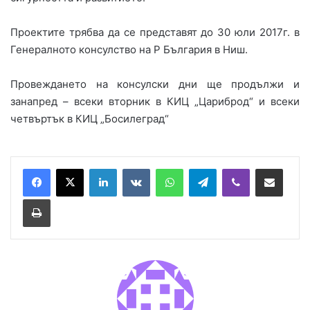
Проектите трябва да се представят до 30 юли 2017г. в
Генералното консулство на Р България в Ниш.
Провеждането на консулски дни ще продължи и
занапред – всеки вторник в КИЦ „Цариброд“ и всеки
четвъртък в КИЦ „Босилеград“
LinkedIn
VKontakte
WhatsApp
Telegram
Viber
Сподели през имейл
Принтирай