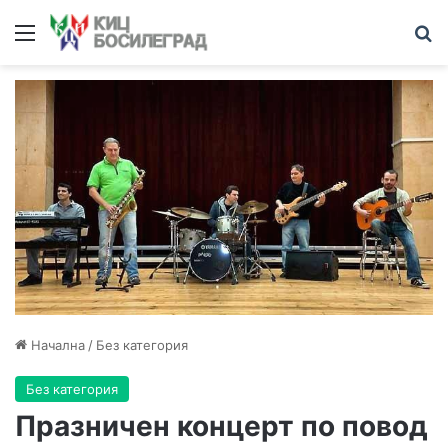
Меню
Т
Начална
/
Без категория
Без категория
Празничен концерт по повод