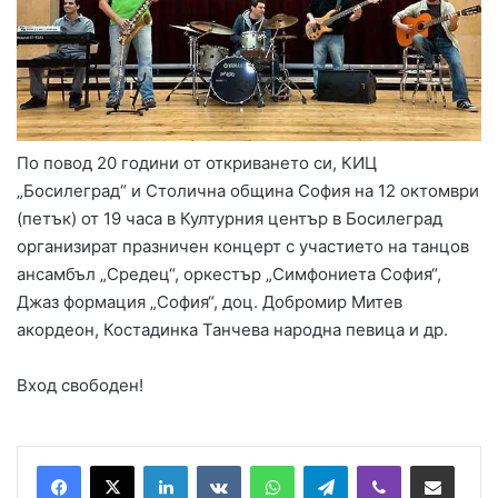
По повод 20 години от откриването си, КИЦ
„Босилеград“ и Столична община София на 12 октомври
(петък) от 19 часа в Културния център в Босилеград
организират празничен концерт с участието на танцов
ансамбъл „Средец“, оркестър „Симфониета София“,
Джаз формация „София“, доц. Добромир Митев
акордеон, Костадинка Танчева народна певица и др.
Вход свободен!
LinkedIn
VKontakte
WhatsApp
Telegram
Viber
Сподели през имейл