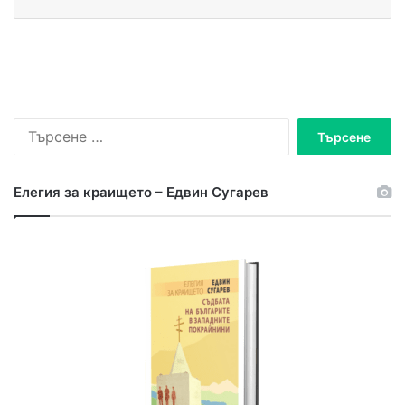
Т
ъ
р
с
Елегия за краището – Едвин Сугарев
е
н
е
з
а
: