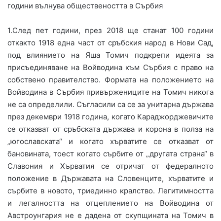
години вълнува обществеността в Сърбия
1.След пет години, през 2018 ще станат 100 години
откакто 1918 една част от сръбския народ в Нови Сад,
под влиянието на Яша Томич подкрепи идеята за
присъединяване на Войводина към Сърбия с право на
собствено правителство. Формата на положението на
Войводина в Сърбия привържениците на Томич никога
не са определили. Съгласили са се за унитарна държава
през декември 1918 година, когато Караджорджевичите
се отказват от сръбската държава и корона в полза на
„югославската“ и когато хърватите се отказват от
бановината, тоест когато сърбите от „другата страна“ в
Славония и Хърватия се отричат от федералното
положение в Държавата на Словенците, хърватите и
сърбите в новото, триединно кралство. Легитимността
и легалността на отцеплението на Войводина от
Австроунгария не е дадена от скупщината на Томич в