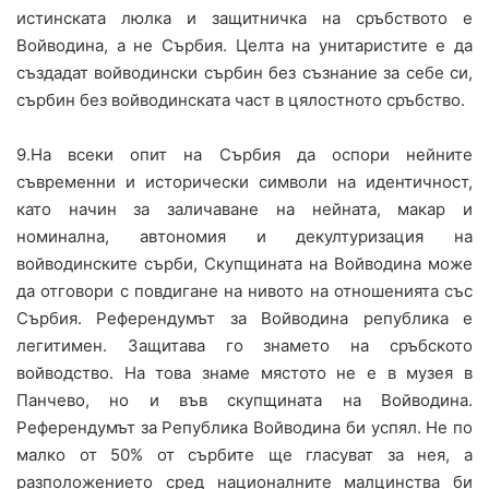
истинската люлка и защитничка на сръбството е
Войводина, а не Сърбия. Целта на унитаристите е да
създадат войводински сърбин без съзнание за себе си,
сърбин без войводинската част в цялостното сръбство.
9.На всеки опит на Сърбия да оспори нейните
съвременни и исторически символи на идентичност,
като начин за заличаване на нейната, макар и
номинална, автономия и декултуризация на
войводинските сърби, Скупщината на Войводина може
да отговори с повдигане на нивото на отношенията със
Сърбия. Референдумът за Войводина република е
легитимен. Защитава го знамето на сръбското
войводство. На това знаме мястото не е в музея в
Панчево, но и във скупщината на Войводина.
Референдумът за Република Войводина би успял. Не по
малко от 50% от сърбите ще гласуват за нея, а
разположението сред националните малцинства би