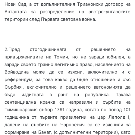
Нови Сад, а от допълнителния Трианонски договор на
Антантата за разпределение на австро-унгарските
територии след Първата световна война.
2.Пред стогодишнината от решението на
привържениците на Томич, но не заради юбилея, а
заради своето трайно легитимно право, населението на
Войводина може да се изясни, включително и с
референдум, за това какво да бъде отношение й със
Сърбия., включително и решението автономията да
бъде издигната в ранг на република. Такава
сентенциална крачка са направили и сърбите на
Тимишоарския събор 1791 година, когато по повод 101
годишнина от първите привилегии на цар Леполд І,
дадени на сърбите на Чарноевич са се изяснили за
формиране на Банат, (с допълнителни територии), като