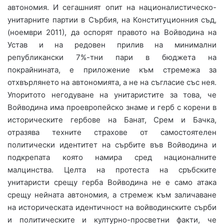
автономия. И сегашният опит на националистическо-
унитарните партии в Сърбия, на Конституционния съд,
(ноември 2011), да оспорят правото на Войводина на
Устав и на редовен прилив на минимални
републикански 7%-тни пари в бюджета на
покрайнината, е приложение към стремежа за
отхвърлянето на автономията, а не на съгласие със нея.
Упоритото негодуване на унитаристите за това, че
Войводина има проевропейско знаме и герб с корени в
историческите гербове на Банат, Срем и Бачка,
отразява техните страхове от самостоятелен
политически идентитет на сърбите във Войводина и
подкрепата която намира сред националните
малцинства. Целта на протеста на сръбските
унитаристи срещу герба Войводина не е само атака
срещу нейната автономия, а стремеж към заличаване
на историческата идентичност на войводинските сърби
и политическите и културно-просветни факти, че