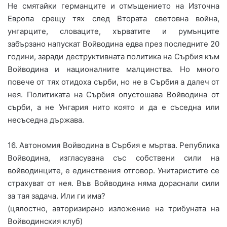
Не смятайки германците и отмъщението на Източна
Европа срещу тях след Втората световна война,
унгарците, словаците, хърватите и румънците
забързано напускат Войводина едва през последните 20
години, заради деструктивната политика на Сърбия към
Войводина и националните малцинства. Но много
повече от тях отидоха сърби, но не в Сърбия а далеч от
нея. Политиката на Сърбия опустошава Войводина от
сърби, а не Унгария нито която и да е съседна или
несъседна държава.
16. Автономия Войводина в Сърбия е мъртва. Република
Войводина, изгласувана със собствени сили на
войводинците, е единствения отговор. Унитаристите се
страхуват от нея. Във Войводина няма дораснали сили
за тая задача. Или ги има?
(цялостно, авторизирано изложение на трибуната на
Войводинския клуб)