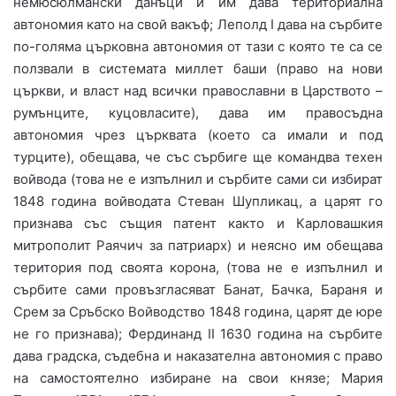
немюсюлмански данъци и им дава териториална
автономия като на свой вакъф; Леполд І дава на сърбите
по-голяма църковна автономия от тази с която те са се
ползвали в системата миллет баши (право на нови
църкви, и власт над всички православни в Царството –
румънците, куцовласите), дава им правосъдна
автономия чрез църквата (което са имали и под
турците), обещава, че със сърбиге ще командва техен
войвода (това не е изпълнил и сърбите сами си избират
1848 година войводата Стеван Шупликац, а царят го
признава със същия патент както и Карловашкия
митрополит Раячич за патриарх) и неясно им обещава
територия под своята корона, (това не е изпълнил и
сърбите сами провъзгласяват Банат, Бачка, Бараня и
Срем за Сръбско Войводство 1848 година, царят де юре
не го признава); Фердинанд ІІ 1630 година на сърбите
дава градска, съдебна и наказателна автономия с право
на самостоятелно избиране на свои князе; Мария