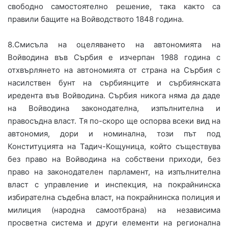
свободно самостоятелно решение, така както са
правили бащите на Войводството 1848 година.
8.Смисъла на оцеляването на автономията на
Войводина във Сърбия е изчерпан 1988 година с
отхвърлянето на автономията от страна на Сърбия с
насилствен бунт на сърбиянците и сърбиянската
иредента във Войводина. Сърбия никога няма да даде
на Войводина законодателна, изпълнителна и
правосъдна власт. Тя по-скоро ще оспорва всеки вид на
автономия, дори и номинална, този път под
Конституцията на Тадич-Кощуница, който съществува
без право на Войводина на собствени приходи, без
право на законодателен парламент, на изпълнителна
власт с управление и инспекция, на покрайнинска
избирателна съдебна власт, на покрайнинска полиция и
милиция (народна самоотбрана) на независима
просветна система и други елементи на регионална