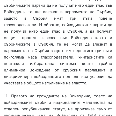
сърбиянските партии да не получат нито един глас във
Войводина, те ще влезнат в парламента на Сърбия,
защото в Сърбия имат три пъти повече
гласоподаватели. И обратно, войводинските партии да
не получат нито един глас в Сърбия, а да получат
същият процент гласове във Войводина както и
сърбиянските в Сърбия, те не могат да влезнат в
парламента на Сърбия защото им недостига три пъти
по-голяма маса гласоподаватели. Унитаристите са
поставили избирателна система която трайно
елиминира Войовдина от сръбския парламент и
дискриминира войводинците под еднакви условия да
участвата в общото изпълнение на властта.
11. Правото на гражданите на Войводина, тоест на
войводинските сърби и националните малцинства на
отделен републикански статус, не произлиза само от
икономическия срив на Войводина от 1918 година