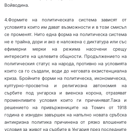
Войводина.
4.Формите на политическата система зависят от
условията които им дават възможности и в този смисъл
се променят. Нито една форма на политическа система
не е трайна, дори и ако е наложена с диктатура или със
ефимерни мерки на режима насочени срещу
интересите на целевите общности. Продължението на
политическия статус на народа, противно на условията
които са го създали, води до неговата екзистенциална
криза. Бройните форми на политическа, икономическа,
културно-просветна и религиозна автономия на
сърбите под унгарска и виенска корона, отразяват
променливите условия които ги причиняват.Така и
решението на привържениците на Томич от 1918
година е изнуден завършек на напълно новата сръбска
антикризна политика причинена от рязко влошените
условия за живот на сърбите в Унгария през последните