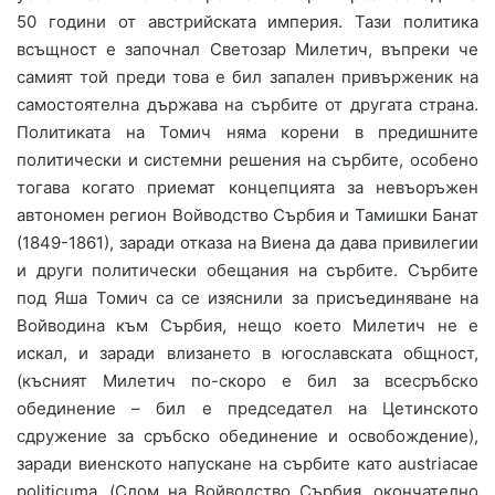
50 години от австрийската империя. Тази политика
всъщност е започнал Светозар Милетич, въпреки че
самият той преди това е бил запален привърженик на
самостоятелна държава на сърбите от другата страна.
Политиката на Томич няма корени в предишните
политически и системни решения на сърбите, особено
тогава когато приемат концепцията за невъоръжен
автономен регион Войводство Сърбия и Тамишки Банат
(1849-1861), заради отказа на Виена да дава привилегии
и други политически обещания на сърбите. Сърбите
под Яша Томич са се изяснили за присъединяване на
Войводина към Сърбия, нещо което Милетич не е
искал, и заради влизането в югославската общност,
(късният Милетич по-скоро е бил за всесръбско
обединение – бил е председател на Цетинското
сдружение за сръбско обединение и освобождение),
заради виенското напускане на сърбите като austriacae
politicuma, (Слом на Войводство Сърбия, окончателно