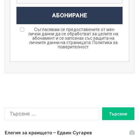
АБОНИРАНЕ
Съгласявам се предоставените от мен
лични данни да се обработват за целите на
абонамент и се запознах със защита на
личните данни на страницата:
Политика за
поверителност
Т
ъ
р
с
Елегия за краището – Едвин Сугарев
е