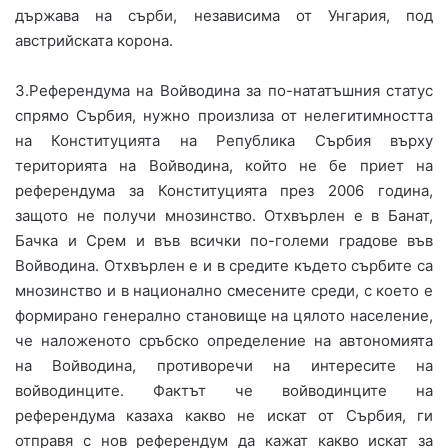
държава на сърби, независима от Унгария, под
австрийската корона.
3.Референдума на Войводина за по-нататъшния статус
спрямо Сърбия, нужно произлиза от нелегитимността
на Конституцията на Република Сърбия върху
територията на Войводина, който не бе приет на
референдума за Конституцията през 2006 година,
защото не получи мнозинство. Отхвърлен е в Банат,
Бачка и Срем и във всички по-големи градове във
Войводина. Отхвърлен е и в средите където сърбите са
мнозинство и в национално смесените среди, с което е
формирано генерално становище на цялото население,
че наложеното сръбско определение на автономията
на Войводина, противоречи на интересите на
войводинците. Фактът че войводинците на
референдума казаха какво не искат от Сърбия, ги
отправя с нов референдум да кажат какво искат за