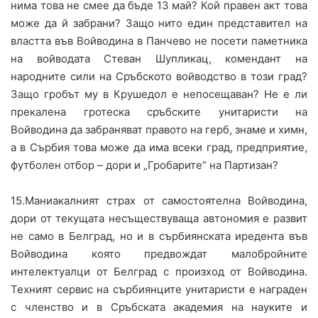
нима това не смее да бъде 13 май? Кой правен акт това
може да й забрани? Защо нито един представител на
властта във Войводина в Панчево не посети паметника
на войводата Стеван Шупликац, комендант на
народните сили на Сръбското войводство в този град?
Защо гробът му в Крушедол е непосещаван? Не е ли
прекалена гротеска сръбските унитаристи на
Войводина да забраняват правото на герб, знаме и химн,
а в Сърбия това може да има всеки град, предприятие,
футболен отбор – дори и „Гробарите“ на Партизан?
15.Маниакалният страх от самостоятелна Войводина,
дори от текущата несъществуваща автономия е развит
не само в Белград, но и в сърбиянската иредента във
Войводина която предвождат малобройните
интелектуалци от Белград с произход от Войводина.
Техният сервис на сърбиянците унитаристи е награден
с членство и в Сръбската академия на науките и