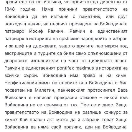
правителство не изтъква, че произхожда директно от
1848 година. Няма причини правителството на
Войводина да не изтъкне с паметник, или друг
подходящ начин, че първият президент на Войводина е
патриарх Йосиф Раячич. Раячич е единственият
патриарх в историята на сръбския народ който е избран
и за шеф на държавата, защото другите партиарси под
австрийците и турците са били само опълномощени от
дворовете изпълнители на част от цивилната власт.
Раячич е единственият pontifex maximus в историята на
всички сърби. Войводина има право и на химн.
Неофициалния химн на сърбите във Войводина е бил
посветен на Милетич, панчевският протосингел Васа
Живкович е написал прекрасни стихове – никой във
Войводина не се срамува от тях. Пее се и днес. Защо
правителството на Войводина не разпише конкурс за
химн? Кой правен акт може да й забрани това? Защо
Войводина да няма свой празник, ден на Войводина,