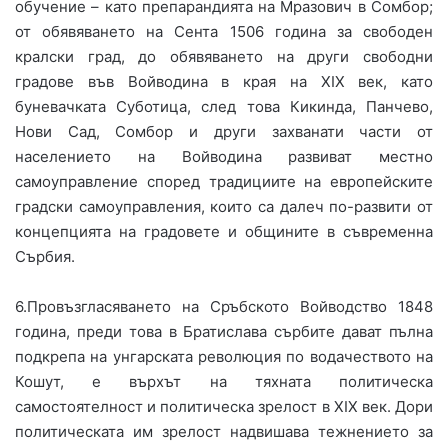
обучение – като препарандията на Мразович в Сомбор;
от обявяването на Сента 1506 година за свободен
кралски град, до обявяването на други свободни
градове във Войводина в края на ХІХ век, като
буневачката Суботица, след това Кикинда, Панчево,
Нови Сад, Сомбор и други захванати части от
населението на Войводина развиват местно
самоуправление според традициите на европейските
градски самоуправления, които са далеч по-развити от
концепцията на градовете и общините в съвременна
Сърбия.
6.Провъзгласяването на Сръбското Войводство 1848
година, преди това в Братислава сърбите дават пълна
подкрепа на унгарската революция по водачеството на
Кошут, е върхът на тяхната политическа
самостоятелност и политическа зрелост в ХІХ век. Дори
политическата им зрелост надвишава тежнението за