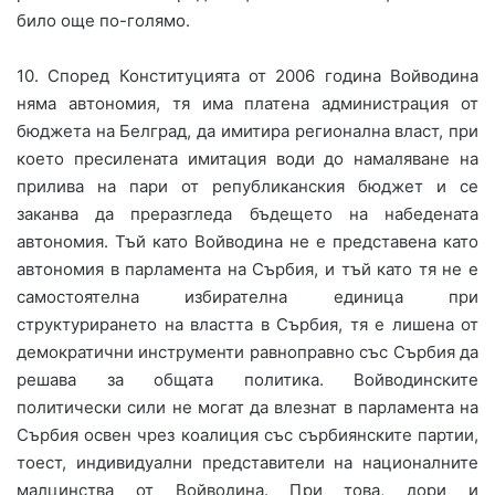
било още по-голямо.
10. Според Конституцията от 2006 година Войводина
няма автономия, тя има платена администрация от
бюджета на Белград, да имитира регионална власт, при
което пресилената имитация води до намаляване на
прилива на пари от републиканския бюджет и се
заканва да преразгледа бъдещето на набедената
автономия. Тъй като Войводина не е представена като
автономия в парламента на Сърбия, и тъй като тя не е
самостоятелна избирателна единица при
структурирането на властта в Сърбия, тя е лишена от
демократични инструменти равноправно със Сърбия да
решава за общата политика. Войводинските
политически сили не могат да влезнат в парламента на
Сърбия освен чрез коалиция със сърбиянските партии,
тоест, индивидуални представители на националните
малцинства от Войводина. При това, дори и