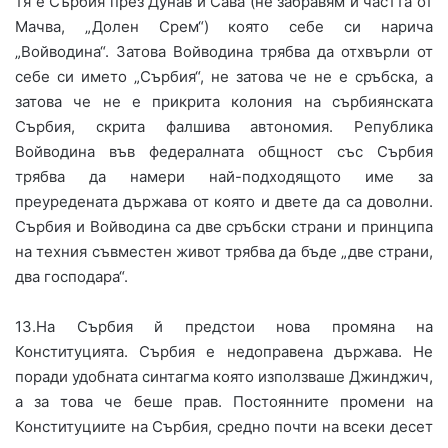
тя е Сърбия през Дунав и Сава (не забравям и частта от
Мачва, „Долен Срем“) която себе си нарича
„Войводина“. Затова Войводина трябва да отхвърли от
себе си името „Сърбия“, не затова че не е сръбска, а
затова че не е прикрита колония на сърбиянската
Сърбия, скрита фалшива автономия. Република
Войводина във федералната общност със Сърбия
трябва да намери най-подходящото име за
преуредената държава от която и двете да са доволни.
Сърбия и Войводина са две сръбски страни и принципа
на техния съвместен живот трябва да бъде „две страни,
два господара“.
13.На Сърбия й предстои нова промяна на
Конституцията. Сърбия е недоправена държава. Не
поради удобната синтагма която използваше Джинджич,
а за това че беше прав. Постоянните промени на
Конституциите на Сърбия, средно почти на всеки десет