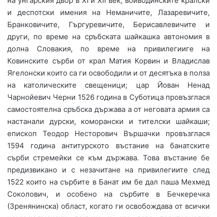
на унгарския двор в ХІ и ХІІ век, войводинските кралски
и деспотски имения на Неманичите, Лазаревичите,
Бранковичите, Гъргуревичите, Берисавлевичите и
други, по време на сръбската шайкашка автономия в
долна Словакия, по време на привилегииге на
Ковинските сърби от крал Матия Корвин и Владислав
Ягелонски които са ги освободили и от десятъка в полза
на католическите свещеници; цар Йован Ненад
Чарнойевич Черни 1526 година в Суботица провъзглася
самостоятелна сръбска държава а от неговата армия са
настанали дурски, коморански и тителски шайкаши;
епископ Теодор Несторович Вършачки провъзглася
1594 година антитурското въстание на банатските
сърби стремейки се към държава. Това въстание бе
предизвикано и с незачитане на привилегиите след
1522 които на сърбите в Банат им бе дал паша Мехмед
Соколович, и особено на сърбите в Бечкеречка
(Зренянинска) област, когато ги освобождава от всички