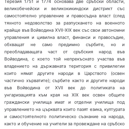
Терезия 1751 и 1774 основава две сръбски области,
великобечейски и великокикиндски дистрикт със
самостоятелно управление и правосъдна власт (след
тяхното недоволство за разпускането на военното
крайще във Войводина ХVІІ-ХІХ век със свои автономни
управления и цивилна власт, финанси и правосъдие,
обхващат не само предимно сърбите, но и
преобладаващата част от сръбския народ във
Войводина, с което той непрекъснато участва във
владението на държавната територия с привилегии
които нямат другите народи в Царството (освен
частично хърватите); сърбите както и другите народи
във Войводина от ХVІІ век до политиката на
унгаризацията към края на ХІХ век освен общите
граждански училища имат и отделни училища под
управлението на църквата които пазят езика, културата
и самостоятелното политическо съзнание на народа,
както и обучение на учители за провеждане на сръбско