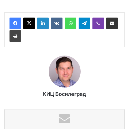
LinkedIn
VKontakte
WhatsApp
Telegram
Viber
Сподели през имейл
Принтирай
КИЦ Босилеград