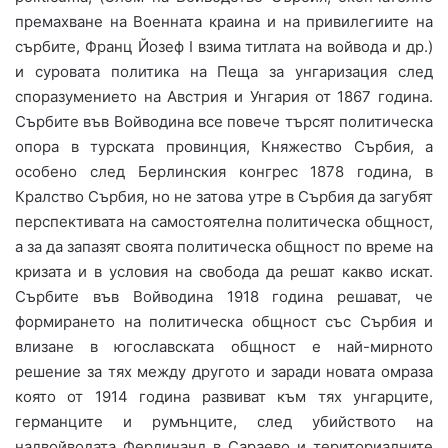
премахване на Военната краина и на привилегиите на
сърбите, Франц Йозеф І взима титлата на войвода и др.)
и суровата политика на Пеща за унгаризация след
споразумението на Австрия и Унгария от 1867 година.
Сърбите във Войводина все повече търсят политическа
опора в турската провинция, Княжество Сърбия, а
особено след Берлинския конгрес 1878 година, в
Кралство Сърбия, но не затова утре в Сърбия да загубят
перспективата на самостоятелна политическа общност,
а за да запазят своята политическа общност по време на
кризата и в условия на свобода да решат какво искат.
Сърбите във Войводина 1918 година решават, че
формирането на политическа общност със Сърбия и
влизане в югославската общност е най-мирното
решение за тях между другото и заради новата омраза
която от 1914 година развиват към тях унгарците,
германците и румънците, след убийството на
надвойводата Фердинанд в Сараево и териториалните