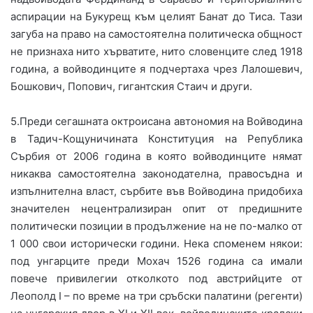
аспирации на Букурещ към целият Банат до Тиса. Тази
загуба на право на самостоятелна политическа общност
не признаха нито хърватите, нито словенците след 1918
година, а войводинците я подчертаха чрез Лалошевич,
Бошкович, Попович, гигантския Стаич и други.
5.Преди сегашната октроисана автономия на Войводина
в Тадич-Кощуничината Конституция на Република
Сърбия от 2006 година в която войводинците нямат
никаква самостоятелна законодателна, правосъдна и
изпълнителна власт, сърбите във Войводина придобиха
значителен нецентрализиран опит от предишните
политически позиции в продължение на не по-малко от
1 000 свои исторически години. Нека споменем някои:
под унгарците преди Мохач 1526 година са имали
повече привилегии отколкото под австрийците от
Леополд І – по време на три сръбски палатини (регенти)