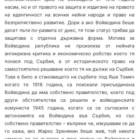
насам, но и от правото на защита и издигане на правото
на идентичност на всички нейни народи и право на
безпрепяствено развитие. Дори а ако Войводина беше
десет пъти по-развита от днес, тя този статус трябва да
защитава с отделна държавна форма. Мотива за
Войводина република не произлиза от нейната
антикризна критика и икономическо робство което тя
понася под Сърбия, а от историческото право на
самостоятелно решаване което тя не дължи на Сърбия.
Това е било и становището на сърбите под Яша Томич
когато те 1918 година, са поискали присъединена
Войводина да има собствено правителство, което под
други обстоятелства са решили и войводинските
комунисти 1945 година, когато са се съгласили с
автономията на Войводина във Сърбия, но със
собствено правителство – въпреки че, изкушавам се да
го кажа, ако Жарко Зренянин беше жив, той никога
нямаше да се съгласи с друг статус на Войводина в