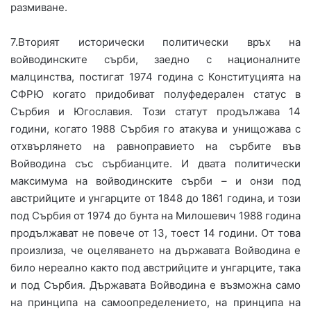
размиване.
7.Вторият исторически политически връх на
войводинските сърби, заедно с националните
малцинства, постигат 1974 година с Конституцията на
СФРЮ когато придобиват полуфедерален статус в
Сърбия и Югославия. Този статут продължава 14
години, когато 1988 Сърбия го атакува и унищожава с
отхвърлянето на равноправието на сърбите във
Войводина със сърбианците. И двата политически
максимума на войводинските сърби – и онзи под
австрийците и унгарците от 1848 до 1861 година, и този
под Сърбия от 1974 до бунта на Милошевич 1988 година
продължават не повече от 13, тоест 14 години. От това
произлиза, че оцеляването на държавата Войводина е
било нереално както под австрийците и унгарците, така
и под Сърбия. Държавата Войводина е възможна само
на принципа на самоопределението, на принципа на