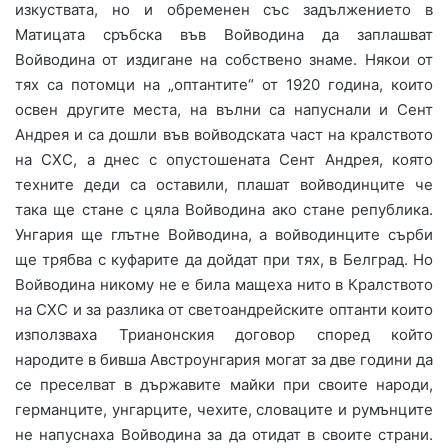
изкуствата, но и обременен със задължението в
Матицата сръбска във Войводина да заплашват
Войводина от издигане на собствено знаме. Някои от
тях са потомци на „оптантите“ от 1920 година, които
освен другите места, на вълни са напуснали и Сент
Андрея и са дошли във войводската част на кралството
на СХС, а днес с опустошената Сент Андрея, която
техните деди са оставили, плашат войводинците че
така ще стане с цяла Войводина ако стане република.
Унгария ще глътне Войводина, а войводинците сърби
ще трябва с куфарите да дойдат при тях, в Белград. Но
Войводина никому не е била мащеха нито в Кралството
на СХС и за разлика от светоандрейските оптанти които
използваха Трианонския договор според който
народите в бивша Австроунгария могат за две години да
се преселват в държавите майки при своите народи,
германците, унгарците, чехите, словаците и румънците
не напуснаха Войводина за да отидат в своите страни.