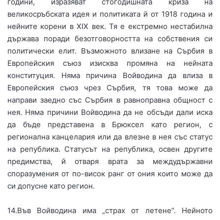
години, изразяват стогодишната криза на
великосръбската идея и политиката й от 1918 година и
нейните корени в ХІХ век. Тя е екстремно нестабилна
държава поради безотговорността на собствения си
политически елит. Възможното влизане на Сърбия в
Европейския съюз изисква промяна на нейната
конституция. Няма причина Войводина да влиза в
Европейския съюз чрез Сърбия, тя това може да
направи заедно със Сърбия в равноправна общност с
нея. Няма причини Войводина да не обсъди дали иска
да бъде представена в Брюксел като регион, с
регионална канцелария или да влезне в нея със статус
на република. Статусът на република, освен другите
предимства, й отваря врата за междудържавни
споразумения от по-висок ранг от ония които може да
си допусне като регион.
14.Във Войводина има „страх от летене“. Нейното