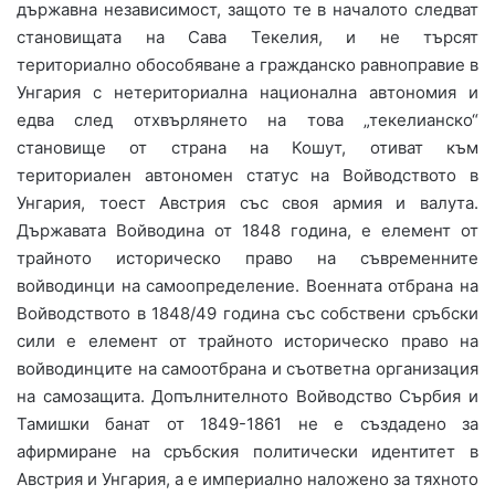
държавна независимост, защото те в началото следват
становищата на Сава Текелия, и не търсят
териториално обособяване а гражданско равноправие в
Унгария с нетериториална национална автономия и
едва след отхвърлянето на това „текелианско“
становище от страна на Кошут, отиват към
териториален автономен статус на Войводството в
Унгария, тоест Австрия със своя армия и валута.
Държавата Войводина от 1848 година, е елемент от
трайното историческо право на съвременните
войводинци на самоопределение. Военната отбрана на
Войводството в 1848/49 година със собствени сръбски
сили е елемент от трайното историческо право на
войводинците на самоотбрана и съответна организация
на самозащита. Допълнителното Войводство Сърбия и
Тамишки банат от 1849-1861 не е създадено за
афирмиране на сръбския политически идентитет в
Австрия и Унгария, а е империално наложено за тяхното