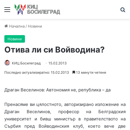
Меню
Т
Начална
/
Новини
Новини
Отива ли си Войводина?
КИЦ Босилеград
15.02.2013
Последно актуализиратно: 15.02.2013
13 минути четене
Драган Веселинов: Автономия не, република – да
Пренасяме ви цялостното, авторизирано изложение на
Драган Веселинов, професор на Белградския
университет и бивш министър в правителството на
Сърбия пред Войводинския клуб, което вече две