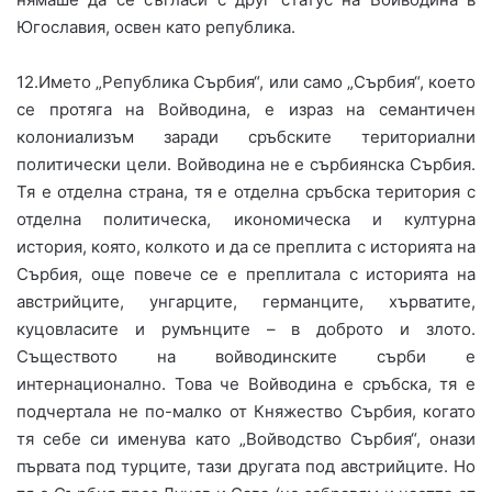
Югославия, освен като република.
12.Името „Република Сърбия“, или само „Сърбия“, което
се протяга на Войводина, е израз на семантичен
колониализъм заради сръбските териториални
политически цели. Войводина не е сърбиянска Сърбия.
Тя е отделна страна, тя е отделна сръбска територия с
отделна политическа, икономическа и културна
история, която, колкото и да се преплита с историята на
Сърбия, още повече се е преплитала с историята на
австрийците, унгарците, германците, хърватите,
куцовласите и румънците – в доброто и злото.
Съществото на войводинските сърби е
интернационално. Това че Войводина е сръбска, тя е
подчертала не по-малко от Княжество Сърбия, когато
тя себе си именува като „Войводство Сърбия“, онази
първата под турците, тази другата под австрийците. Но