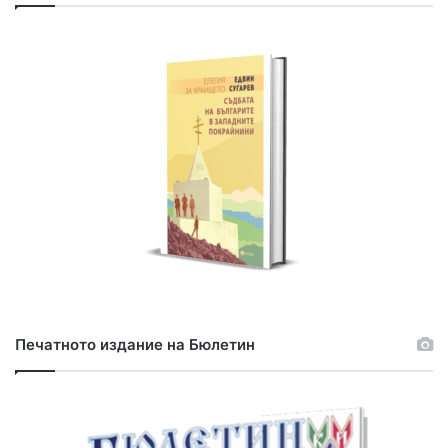
н
е
з
а
:
Печатното издание на Бюлетин