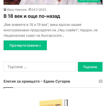
Иван Николов
24.11.2023
В 18 век и още по-назад
„Вие живеете в 18 и 19 век“, вика ядосан нашия
многоуважаван председател на „Нац-совйет“, пардон, на
Националния съвет на българското…
Прочерти повече »
Т
ъ
р
с
Елегия за краището – Едвин Сугарев
е
н
е
з
а