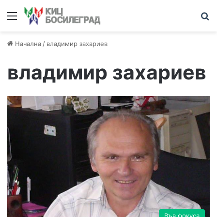
Меню
Т
Начална
/
владимир захариев
владимир захариев
Във фокуса