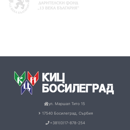
ул. Маршал Тито 15
17540 Босилеград, Сърбия
+381(0)17-878-254
kicbos@gmail.com
Пон-Пет: 09:00-17:00
Обща информация
За нас
Контакт
Бюлетин
Книги
Меморандум