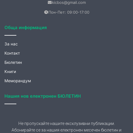
Нашия нов електронен БЮЛЕТИН
Не пропускайте нашите ексклузивни публикации.
Абонирайте се за нашия електронен месечен бюлетин и
ще получавате вълнуващи теми от нашия сайт.
Запишете се още сега!
АБОНИРАНЕ
Съгласявам се предоставените от мен лични
данни да се обработват за целите на абонамент и