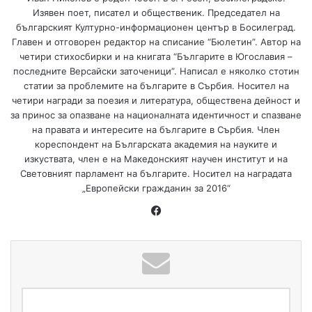
Изявен поет, писател и общественик. Председател на
българският Културно-информационен център в Босилеград.
Главен и отговорен редактор на списание “Бюлетин”. Автор на
четири стихосбирки и на книгата “Българите в Югославия –
последните Версайски заточеници”. Написал е няколко стотин
статии за проблемите на българите в Сърбия. Носител на
четири награди за поезия и литература, обществена дейност и
за принос за опазване на националната идентичност и спазване
на правата и интересите на българите в Сърбия. Член
кореспондент на Българската академия на науките и
изкуствата, член е на Македонският научен институт и на
Световният парламент на българите. Носител на наградата
„Европейски гражданин за 2016“
Fa
ce
bo
ok