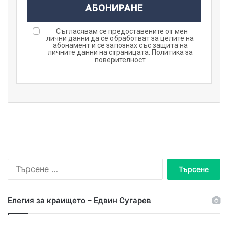
АБОНИРАНЕ
Съгласявам се предоставените от мен
лични данни да се обработват за целите на
абонамент и се запознах със защита на
личните данни на страницата:
Политика за
поверителност
Т
ъ
р
с
Елегия за краището – Едвин Сугарев
е
н
е