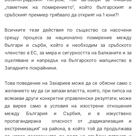
„паметник на помирението“, който българският и
сръбският премиер трябвало да открият на 1 юни?!
Всичките тези действия по същество са насочени
срещу процеса за национално помирение между
българи и сърби, който е необходим за сръбското
членство в ЕС, за мира и сигурността на Балканите и за
оцеляване и напредък на българското малцинство в
Западните покрайнини.
Това поведение на Захариев може да се обясни само с
желанието му да си запази властта, която, при липса на
всякакви други конкретни управленски резултати, може
да вирее само в условия на изострени отношения
между България и Сърбия, и в изкуствено
пропагандирана опасност от „радикализация и
екстремизация“ на района, в който той да продължава