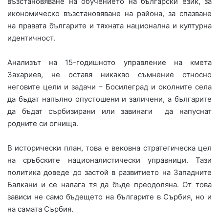
възстановяване на обучението на български език, за
икономическо възстановяване на района, за спазване
на правата българите и тяхната национална и културна
идентичност.
Анализът на 15-годишното управление на кмета
Захариев, не оставя никакво съмнение относно
неговите цели и задачи – Босилеград и околните села
да бъдат напълно опустошени и заличени, а българите
да бъдат сърбизирани или завинаги да напуснат
родните си огнища.
В исторически план, това е вековна стратегическа цел
на сръбските националистически управници. Тази
политика доведе до застой в развитието на Западните
Балкани и се налага тя да бъде преодоляна. От това
зависи не само бъдещето на българите в Сърбия, но и
на самата Сърбия.