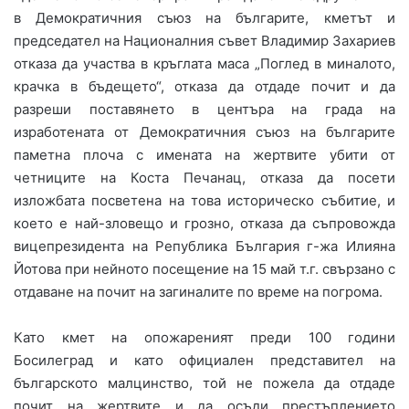
в Демократичния съюз на българите, кметът и
председател на Националния съвет Владимир Захариев
отказа да участва в кръглата маса „Поглед в миналото,
крачка в бъдещето“, отказа да отдаде почит и да
разреши поставянето в центъра на града на
изработената от Демократичния съюз на българите
паметна плоча с имената на жертвите убити от
четниците на Коста Печанац, отказа да посети
изложбата посветена на това историческо събитие, и
което е най-зловещо и грозно, отказа да съпровожда
вицепрезидента на Република България г-жа Илияна
Йотова при нейното посещение на 15 май т.г. свързано с
отдаване на почит на загиналите по време на погрома.
Като кмет на опожареният преди 100 години
Босилеград и като официален представител на
българското малцинство, той не пожела да отдаде
почит на жертвите и да осъди престъплението