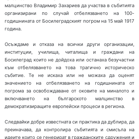
малцинство Владимир Захариев да участва в събитията
организирани по случай отбелязването на 100-
годишнината от Босилеградският погром на 15 май 1917
година.
Осъждаме и отказа на всички други организации,
институции, училища, читалища и граждани на
Босилеград които не дойдоха или останаха безучастни
към отбелязването на това трагично историческо
събитие. Те не искаха или не можаха да оценят
значeнието на отбелязването на годишнината от
погрома за освобождаване от оковите на миналото и
включването на българското малцинство в
демократизиращите европейски процеси в региона.
Следвайки добре известната си практика да дублира, да
преиначава, да контролира събитията и смисъла на
идеите които се генерират в гражданските сдружения и