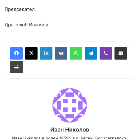
Председател
Драголюб Иванчов
LinkedIn
VKontakte
WhatsApp
Telegram
Viber
Сподели през имейл
Принтирай
Иван Николов
Иван Николов е роден 1959г. в с. Ресен, Босилеградско.