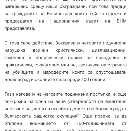
извършено срещу наши съграждани, при това предци
на гражданите на Босилеград които той като кмет и
председател на Националния съвет на БНМ
представлява.
С това свое действие, Захариев и неговите подчинени
нарушиха всички християнски, цивлизационни,
законови и политически норми на поведение и
практически, съзнателно или не, застанаха на страната
на убийците и мародерите които са опустошавали
Босилеград и околните села преди 100 години.
Тази негова и на неговите подчинени постъпка, е още
по-грозна на фона на вече утвърдилото се ежегодно
честване на „деня на освобождението на Босилеград от
българската фашистка окупация“. Още повече, за да
отклони вниманието от 100-годишнината от
Босилеградският погром, той заговори за някакъв