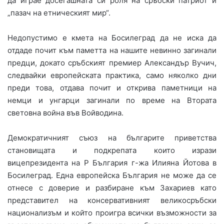
да играе досегашната си роля на сръбски патриот и
„пазач на етническият мир“.
Недопустимо е кмета на Босилеград да не иска да
отдаде почит към паметта на нашите невинно загинали
предци, докато сръбският премиер Александър Вучич,
следвайки европейската практика, само няколко дни
преди това, отдава почит и открива паметници на
немци и унгарци загинали по време на Втората
световна война във Войводина.
Демократичният съюз на българите приветства
становищата и подкрепата които изрази
вицепрезидента на Р България г-жа Илияна Йотова в
Босилеград. Една европейска България не може да се
отнесе с доверие и разбиране към Захариев като
представител на консервативният великосръбски
национализъм и който проигра всички възможности за